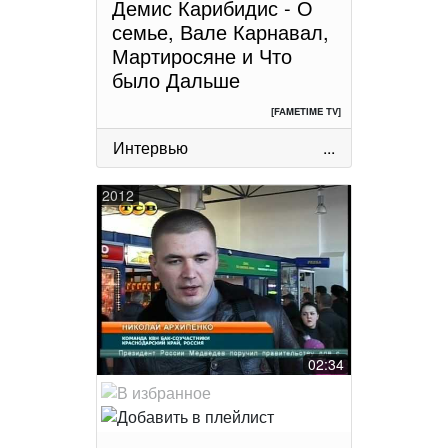
Демис Карибидис - О
семье, Вале Карнавал,
Мартиросяне и Что
было Дальше
[FAMETIME TV]
Интервью
...
2012
02:34