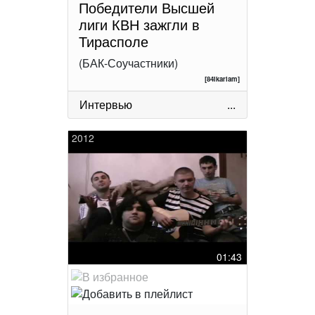
Победители Высшей
лиги КВН зажгли в
Тирасполе
(БАК-Соучастники)
[84ikariam]
Интервью
...
2012
01:43