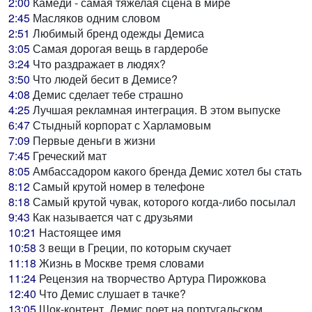
2:00
Камеди - самая тяжелая сцена в мире
2:45
Масляков одним словом
2:51
Любимый бренд одежды Демиса
3:05
Самая дорогая вещь в гардеробе
3:24
Что раздражает в людях?
3:50
Что людей бесит в Демисе?
4:08
Демис сделает тебе страшно
4:25
Лучшая рекламная интеграция. В этом выпуске
6:47
Стыдный корпорат с Харламовым
7:09
Первые деньги в жизни
7:45
Греческий мат
8:05
Амбассадором какого бренда Демис хотел бы стать
8:12
Самый крутой номер в телефоне
8:18
Самый крутой чувак, которого когда-либо посылал
9:43
Как называется чат с друзьями
10:21
Настоящее имя
10:58
3 вещи в Греции, по которым скучает
11:18
Жизнь в Москве тремя словами
11:24
Рецензия на творчество Артура Пирожкова
12:40
Что Демис слушает в тачке?
13:05
Шок-контент. Демис поет на португальском