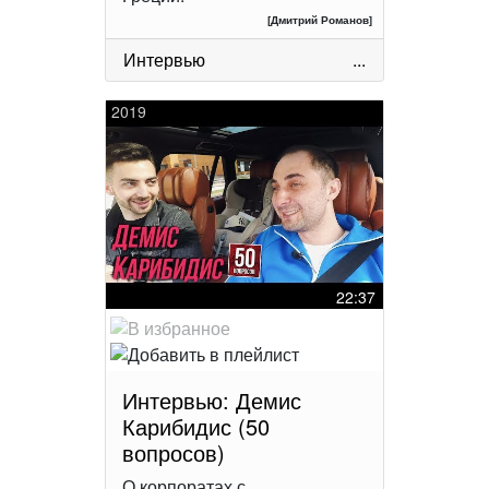
[Дмитрий Романов]
Интервью
...
2019
22:37
Интервью: Демис
Карибидис (50
вопросов)
О корпоратах с