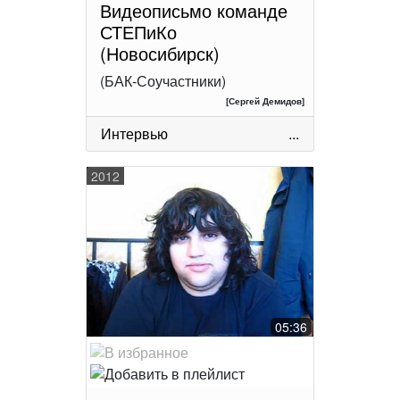
Видеописьмо команде
СТЕПиКо
(Новосибирск)
(БАК-Соучастники)
[Сергей Демидов]
Интервью
...
2012
05:36