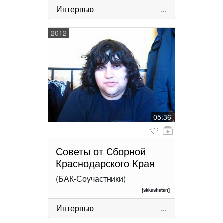
Интервью
...
2012
05:36
Советы от Сборной
Краснодарского Края
(БАК-Соучастники)
[skkashatan]
Интервью
...