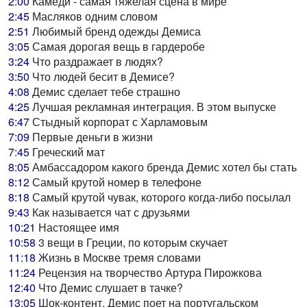
2:00
Камеди - самая тяжелая сцена в мире
2:45
Масляков одним словом
2:51
Любимый бренд одежды Демиса
3:05
Самая дорогая вещь в гардеробе
3:24
Что раздражает в людях?
3:50
Что людей бесит в Демисе?
4:08
Демис сделает тебе страшно
4:25
Лучшая рекламная интеграция. В этом выпуске
6:47
Стыдный корпорат с Харламовым
7:09
Первые деньги в жизни
7:45
Греческий мат
8:05
Амбассадором какого бренда Демис хотел бы стать
8:12
Самый крутой номер в телефоне
8:18
Самый крутой чувак, которого когда-либо посылал
9:43
Как называется чат с друзьями
10:21
Настоящее имя
10:58
3 вещи в Греции, по которым скучает
11:18
Жизнь в Москве тремя словами
11:24
Рецензия на творчество Артура Пирожкова
12:40
Что Демис слушает в тачке?
13:05
Шок-контент. Демис поет на португальском