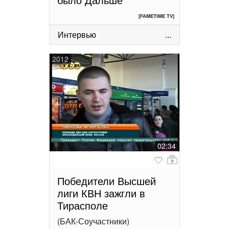
[FAMETIME TV]
Интервью
...
2012
02:34
Победители Высшей
лиги КВН зажгли в
Тирасполе
(БАК-Соучастники)