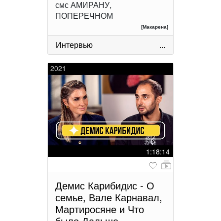
смс АМИРАНУ,
ПОПЕРЕЧНОМ
[Макарена]
Интервью
...
2021
1:18:14
Демис Карибидис - О
семье, Вале Карнавал,
Мартиросяне и Что
было Дальше