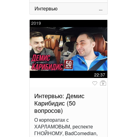
Интервью
...
2019
22:37
Интервью: Демис
Карибидис (50
вопросов)
О корпоратах с
ХАРЛАМОВЫМ, респекте
ГНОЙНОМУ, BadComedian,