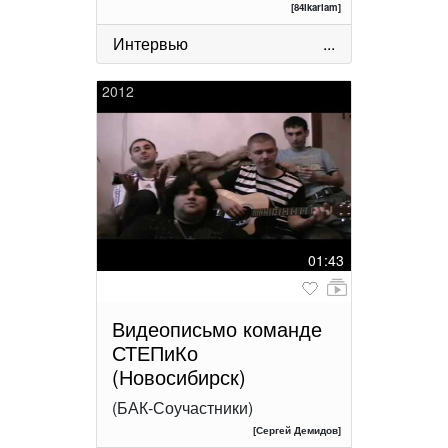
[84ikariam]
Интервью
...
2012
01:43
Видеописьмо команде
СТЕПиКо
(Новосибирск)
(БАК-Соучастники)
[Сергей Демидов]