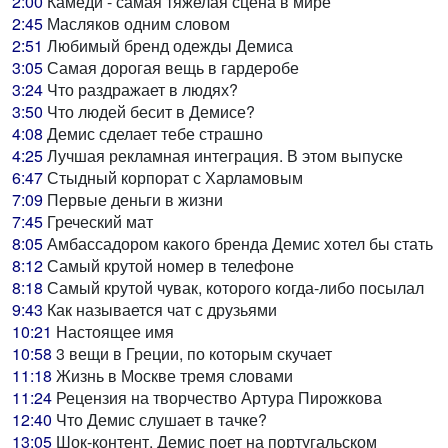
2:00
Камеди - самая тяжелая сцена в мире
2:45
Масляков одним словом
2:51
Любимый бренд одежды Демиса
3:05
Самая дорогая вещь в гардеробе
3:24
Что раздражает в людях?
3:50
Что людей бесит в Демисе?
4:08
Демис сделает тебе страшно
4:25
Лучшая рекламная интеграция. В этом выпуске
6:47
Стыдный корпорат с Харламовым
7:09
Первые деньги в жизни
7:45
Греческий мат
8:05
Амбассадором какого бренда Демис хотел бы стать
8:12
Самый крутой номер в телефоне
8:18
Самый крутой чувак, которого когда-либо посылал
9:43
Как называется чат с друзьями
10:21
Настоящее имя
10:58
3 вещи в Греции, по которым скучает
11:18
Жизнь в Москве тремя словами
11:24
Рецензия на творчество Артура Пирожкова
12:40
Что Демис слушает в тачке?
13:05
Шок-контент. Демис поет на португальском