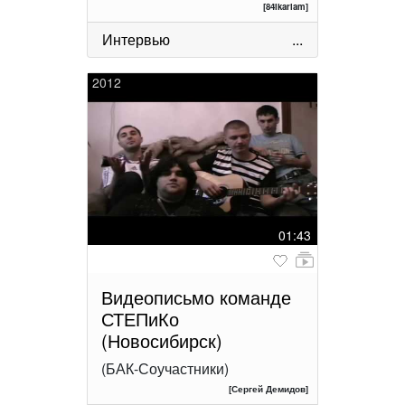
[84ikariam]
Интервью
...
2012
01:43
Видеописьмо команде
СТЕПиКо
(Новосибирск)
(БАК-Соучастники)
[Сергей Демидов]