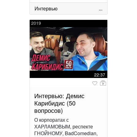
Интервью
...
2019
22:37
Интервью: Демис
Карибидис (50
вопросов)
О корпоратах с
ХАРЛАМОВЫМ, респекте
ГНОЙНОМУ, BadComedian,