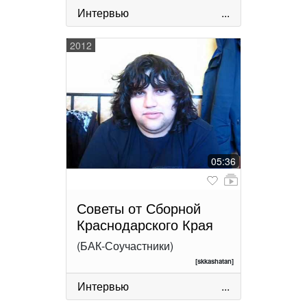
Интервью
...
2012
05:36
Советы от Сборной
Краснодарского Края
(БАК-Соучастники)
[skkashatan]
Интервью
...