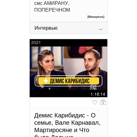
смс АМИРАНУ,
ПОПЕРЕЧНОМ
[Макарена]
Интервью
...
2021
1:18:14
Демис Карибидис - О
семье, Вале Карнавал,
Мартиросяне и Что
было Дальше