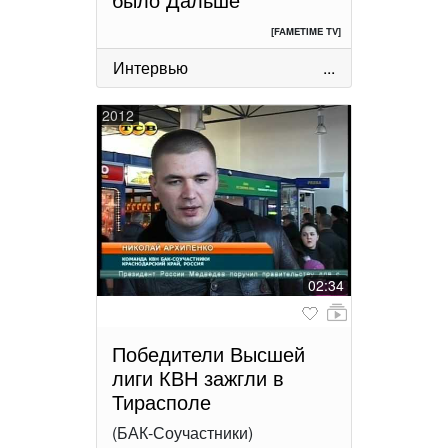
[FAMETIME TV]
Интервью
...
2012
02:34
Победители Высшей
лиги КВН зажгли в
Тирасполе
(БАК-Соучастники)