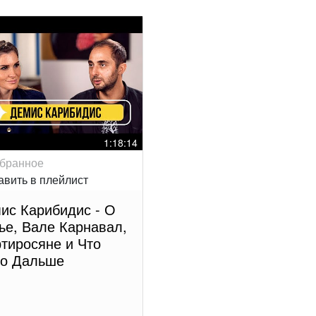
1:18:14
ис Карибидис - О
ье, Вале Карнавал,
тиросяне и Что
о Дальше