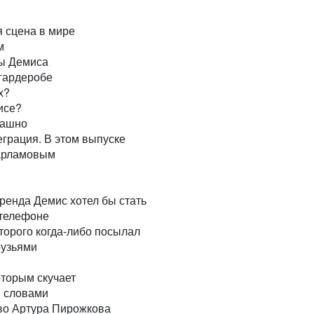
я сцена в мире
м
ы Демиса
гардеробе
х?
исе?
рашно
грация. В этом выпуске
арламовым
ренда Демис хотел бы стать
 телефоне
торого когда-либо посылал
рузьями
оторым скучает
я словами
во Артура Пирожкова