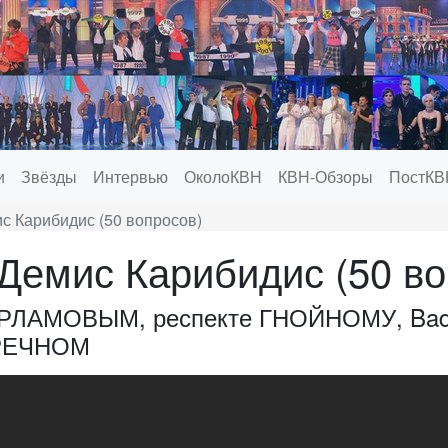
и
Звёзды
Интервью
ОколоКВН
КВН-Обзоры
ПостКВ
с Карибидис (50 вопросов)
Демис Карибидис (50 во
ХАРЛАМОВЫМ, респекте ГНОЙНОМУ, Bad
РЕЧНОМ