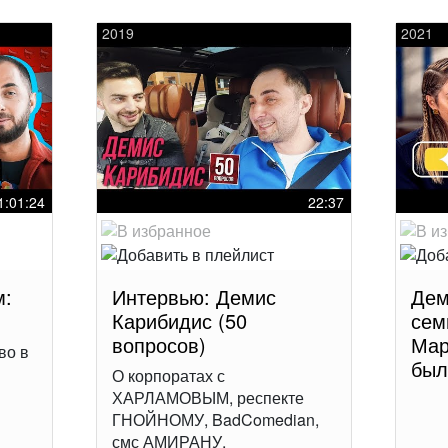
2019
2021
1:01:24
22:37
м:
Интервью: Демис
Дем
Карибидис (50
сем
вопросов)
Мар
во в
был
О корпоратах с
ХАРЛАМОВЫМ, респекте
ГНОЙНОМУ, BadComedian,
смс АМИРАНУ,