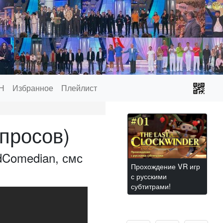
Н
Избранное
Плейлист
просов)
Comedian, смс
Прохождение VR игр
с русскими
субтитрами!