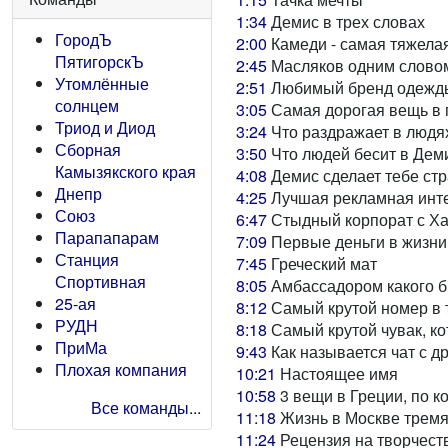
1:34
Демис в трех словах
ГородЪ
2:00
Камеди - самая тяжела
ПятигорскЪ
2:45
Масляков одним слово
Утомлённые
2:51
Любимый бренд одежд
солнцем
3:05
Самая дорогая вещь в 
Триод и Диод
3:24
Что раздражает в людя
Сборная
3:50
Что людей бесит в Дем
Камызякского края
4:08
Демис сделает тебе ст
Днепр
4:25
Лучшая рекламная инте
Союз
6:47
Стыдный корпорат с Х
Парапапарам
7:09
Первые деньги в жизни
Станция
7:45
Греческий мат
Спортивная
8:05
Амбассадором какого б
25-ая
8:12
Самый крутой номер в
РУДН
8:18
Самый крутой чувак, ко
ПриМа
9:43
Как называется чат с д
Плохая компания
10:21
Настоящее имя
10:58
3 вещи в Греции, по к
Все команды...
11:18
Жизнь в Москве трем
11:24
Рецензия на творчест