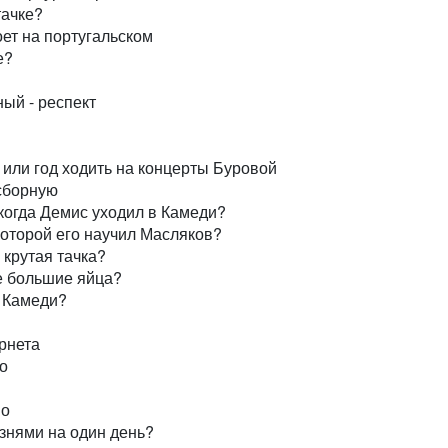
тачке?
ет на португальском
е?
ый - респект
или год ходить на концерты Буровой
сборную
когда Демис уходил в Камеди?
оторой его научил Масляков?
 крутая тачка?
е большие яйца?
 Камеди?
рнета
о
во
знями на один день?