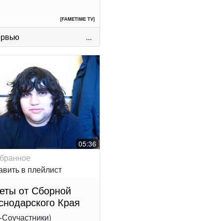
[FAMETIME TV]
ервью
...
05:36
еты от Сборной
снодарского Края
-Соучастники)