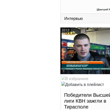
[Дмитрий 
Интервью
2012
Победители Высше
лиги КВН зажгли в
Тирасполе