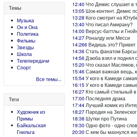
12:40
Что Демис слушает в 
Темы
13:05
Шок-контент. Демис по
13:28
Кого смотрит на Ютуб
Музыка
13:40
Что писал Амирану?
Он и Она
14:00
Версус-баттлы и Гнойн
Политика
14:27
Роналду или Месси
Фильмы
14:266
Видишь это? Привет
Звезды
14:36
Стать фанатом Барсы 
Школа
14:56
Дзюба взял и поднял 
Телепередачи
15:20
Что сказал Масляков, 
Спорт
15:46
Самая важная вещь, к
15:54
У кого в Камеди самая
Все темы...
16:15
У кого в Камеди самы
16:27
Кто самый стильный в
17:00
Последняя драка
Теги
17:44
Лучший комик из Инте
18:27
Пародия на Зеленског
Художник из
18:38
Шутки про Путина
Примы
19:30
Одно фото - одно сло
Байкальская
20:30
С кем бы махнулся жи
Гнильга