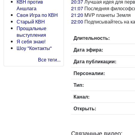
20:37
Лучшая идея для перв
КВН против
21:07
Последняя философск
Аншлага
21:20
MVP планеты Земля
Своя Игра по КВН
22:00
Подписывайтесь на к
Старый КВН
Прощальные
выступления
Длительность:
Я себя знаю!
Шоу "Контакты"
Дата эфира:
Все теги...
Дата публикации:
Персоналии:
Тип:
Канал:
Открыть:
Связанные видео: