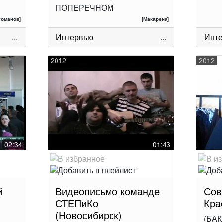
ПОПЕРЕЧНОМ
Романов]
[Макарена]
...
Интервью
...
Инт
2012
2012
02:34
01:43
й
Видеописьмо команде
Сов
СТЕПиКо
Кра
(Новосибирск)
(БАК