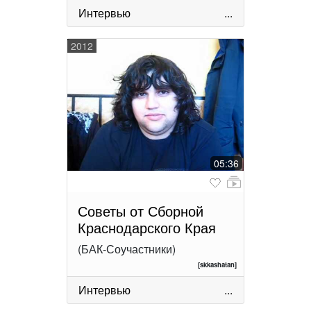
Интервью
...
2012
05:36
Советы от Сборной
Краснодарского Края
(БАК-Соучастники)
[skkashatan]
Интервью
...