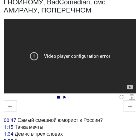
ГНОЙНОМУ, BadComedian, смс
АМИРАНУ, ПОПЕРЕЧНОМ
←
→
00:47
Самый смешной юморист в России?
1:15
Тачка мечты
1:34
Демис в трех словах