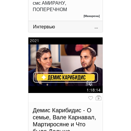
смс АМИРАНУ,
ПОПЕРЕЧНОМ
[Макарена]
Интервью
...
2021
1:18:14
Демис Карибидис - О
семье, Вале Карнавал,
Мартиросяне и Что
было Дальше