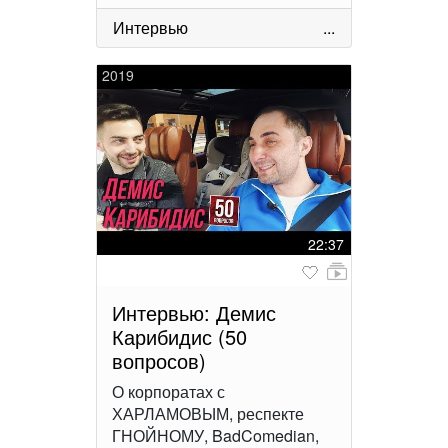
Интервью
...
2019
22:37
Интервью: Демис
Карибидис (50
вопросов)
О корпоратах с
ХАРЛАМОВЫМ, респекте
ГНОЙНОМУ, BadComedian,