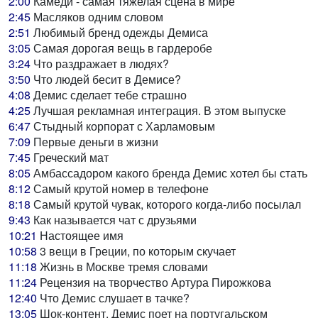
2:00
Камеди - самая тяжелая сцена в мире
2:45
Масляков одним словом
2:51
Любимый бренд одежды Демиса
3:05
Самая дорогая вещь в гардеробе
3:24
Что раздражает в людях?
3:50
Что людей бесит в Демисе?
4:08
Демис сделает тебе страшно
4:25
Лучшая рекламная интеграция. В этом выпуске
6:47
Стыдный корпорат с Харламовым
7:09
Первые деньги в жизни
7:45
Греческий мат
8:05
Амбассадором какого бренда Демис хотел бы стать
8:12
Самый крутой номер в телефоне
8:18
Самый крутой чувак, которого когда-либо посылал
9:43
Как называется чат с друзьями
10:21
Настоящее имя
10:58
3 вещи в Греции, по которым скучает
11:18
Жизнь в Москве тремя словами
11:24
Рецензия на творчество Артура Пирожкова
12:40
Что Демис слушает в тачке?
13:05
Шок-контент. Демис поет на португальском