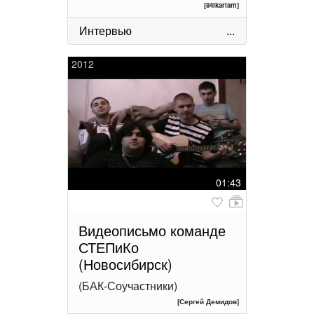
[84ikariam]
Интервью
...
2012
01:43
Видеописьмо команде
СТЕПиКо
(Новосибирск)
(БАК-Соучастники)
[Сергей Демидов]