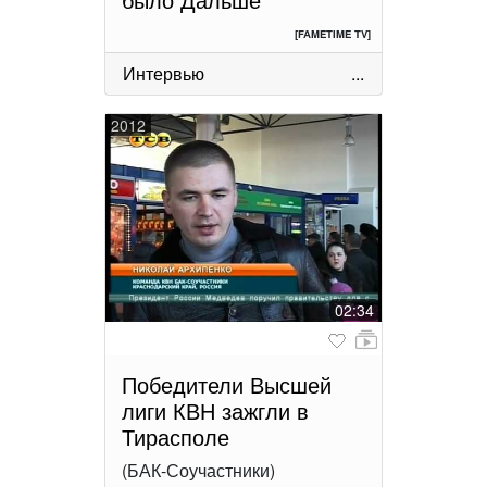
[FAMETIME TV]
Интервью
...
2012
02:34
Победители Высшей
лиги КВН зажгли в
Тирасполе
(БАК-Соучастники)