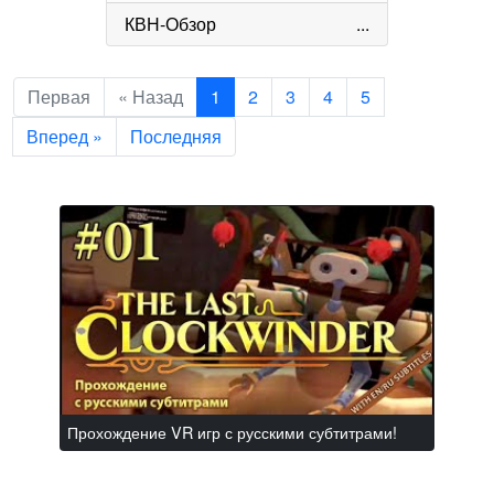
КВН-Обзор
...
Первая
« Назад
1
2
3
4
5
Вперед »
Последняя
Прохождение VR игр с русскими субтитрами!