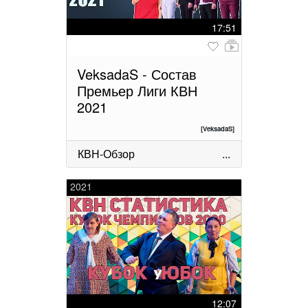
17:51
VeksadaS - Состав
Премьер Лиги КВН
2021
[VeksadaS]
КВН-Обзор
...
2021
12:07