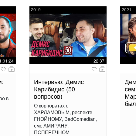
2019
2021
1:01:24
22:37
м:
Интервью: Демис
Дем
Карибидис (50
сем
вопросов)
Мар
во в
был
О корпоратах с
ХАРЛАМОВЫМ, респекте
ГНОЙНОМУ, BadComedian,
смс АМИРАНУ,
ПОПЕРЕЧНОМ