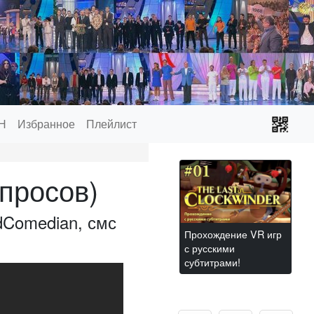
Н
Избранное
Плейлист
просов)
Comedian, смс
Прохождение VR игр
с русскими
субтитрами!