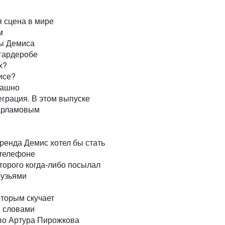
я сцена в мире
м
ы Демиса
гардеробе
х?
исе?
рашно
грация. В этом выпуске
арламовым
ренда Демис хотел бы стать
 телефоне
торого когда-либо посылал
рузьями
оторым скучает
я словами
во Артура Пирожкова