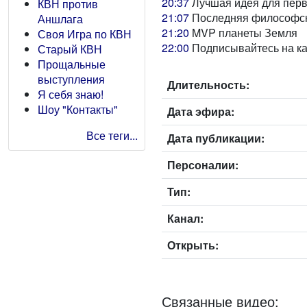
20:37
Лучшая идея для перв
КВН против
21:07
Последняя философск
Аншлага
21:20
MVP планеты Земля
Своя Игра по КВН
22:00
Подписывайтесь на к
Старый КВН
Прощальные
выступления
Длительность:
Я себя знаю!
Шоу "Контакты"
Дата эфира:
Все теги...
Дата публикации:
Персоналии:
Тип:
Канал:
Открыть:
Связанные видео: