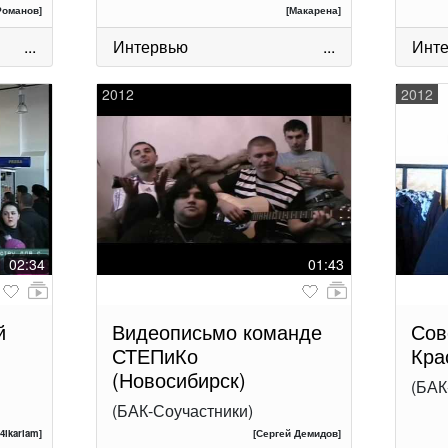
Романов]
[Макарена]
...
Интервью
...
Инт
2012
2012
02:34
01:43
й
Видеописьмо команде
Сов
СТЕПиКо
Кра
(Новосибирск)
(БАК
(БАК-Соучастники)
84ikariam]
[Сергей Демидов]