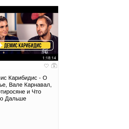
1:18:14
ис Карибидис - О
ье, Вале Карнавал,
тиросяне и Что
о Дальше