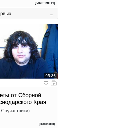
[FAMETIME TV]
ервью
...
05:36
еты от Сборной
снодарского Края
-Соучастники)
[skkashatan]