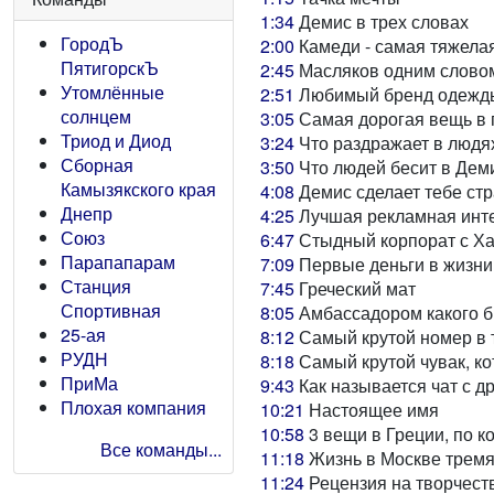
1:34
Демис в трех словах
ГородЪ
2:00
Камеди - самая тяжела
ПятигорскЪ
2:45
Масляков одним слово
Утомлённые
2:51
Любимый бренд одежд
солнцем
3:05
Самая дорогая вещь в 
Триод и Диод
3:24
Что раздражает в людя
Сборная
3:50
Что людей бесит в Дем
Камызякского края
4:08
Демис сделает тебе ст
Днепр
4:25
Лучшая рекламная инте
Союз
6:47
Стыдный корпорат с Х
Парапапарам
7:09
Первые деньги в жизни
Станция
7:45
Греческий мат
Спортивная
8:05
Амбассадором какого б
25-ая
8:12
Самый крутой номер в
РУДН
8:18
Самый крутой чувак, ко
ПриМа
9:43
Как называется чат с д
Плохая компания
10:21
Настоящее имя
10:58
3 вещи в Греции, по к
Все команды...
11:18
Жизнь в Москве трем
11:24
Рецензия на творчест