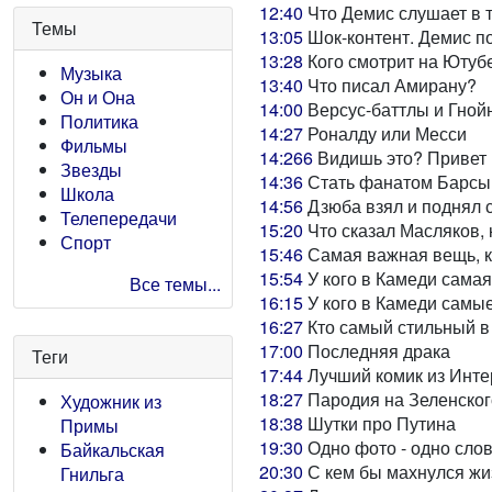
12:40
Что Демис слушает в 
Темы
13:05
Шок-контент. Демис по
13:28
Кого смотрит на Ютуб
Музыка
13:40
Что писал Амирану?
Он и Она
14:00
Версус-баттлы и Гнойн
Политика
14:27
Роналду или Месси
Фильмы
14:266
Видишь это? Привет
Звезды
14:36
Стать фанатом Барсы 
Школа
14:56
Дзюба взял и поднял 
Телепередачи
15:20
Что сказал Масляков, 
Спорт
15:46
Самая важная вещь, к
15:54
У кого в Камеди самая
Все темы...
16:15
У кого в Камеди самы
16:27
Кто самый стильный в
17:00
Последняя драка
Теги
17:44
Лучший комик из Инте
18:27
Пародия на Зеленског
Художник из
18:38
Шутки про Путина
Примы
19:30
Одно фото - одно сло
Байкальская
20:30
С кем бы махнулся жи
Гнильга