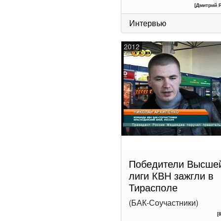
[Дмитрий 
Интервью
2012
Победители Высше
лиги КВН зажгли в
Тирасполе
(БАК-Соучастники)
[