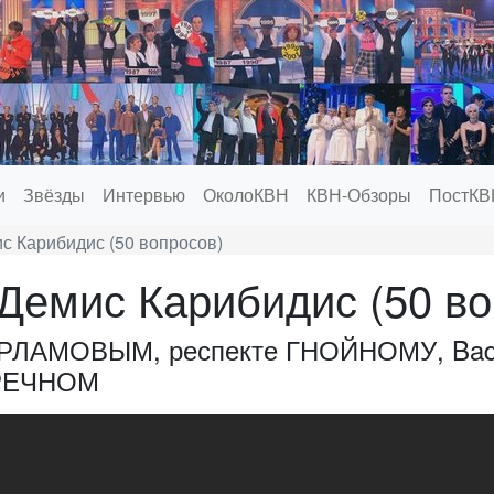
и
Звёзды
Интервью
ОколоКВН
КВН-Обзоры
ПостКВ
с Карибидис (50 вопросов)
Демис Карибидис (50 во
ХАРЛАМОВЫМ, респекте ГНОЙНОМУ, Bad
РЕЧНОМ