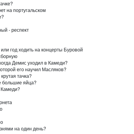
тачке?
ет на португальском
е?
ый - респект
или год ходить на концерты Буровой
сборную
когда Демис уходил в Камеди?
оторой его научил Масляков?
 крутая тачка?
е большие яйца?
 Камеди?
рнета
о
во
знями на один день?