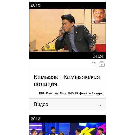
2013
04:34
Камызяк - Камызякская
полиция
КВН Высшая Лига 2013 1/4 финала 2я игра
Видео
...
2013