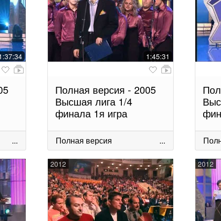
1:37:34
1:45:31
05
Полная версия - 2005
Пол
Высшая лига 1/4
Выс
финала 1я игра
фин
...
Полная версия
...
Полн
2012
2012