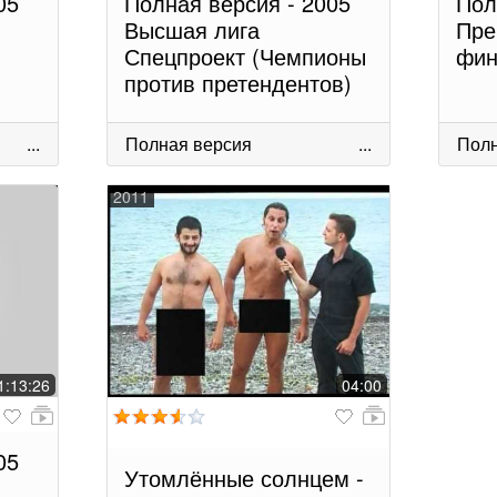
05
Полная версия - 2005
Пол
Высшая лига
Пре
Спецпроект (Чемпионы
фин
против претендентов)
...
Полная версия
...
Полн
2011
1:13:26
04:00
05
Утомлённые солнцем -