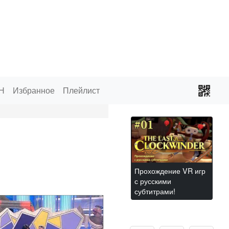
Н
Избранное
Плейлист
Прохождение VR игр
с русскими
субтитрами!