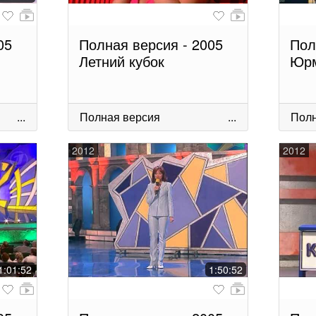
05
Полная версия - 2005
Пол
Летний кубок
Юрм
...
Полная версия
...
Полн
2012
2012
1:01:52
1:50:52