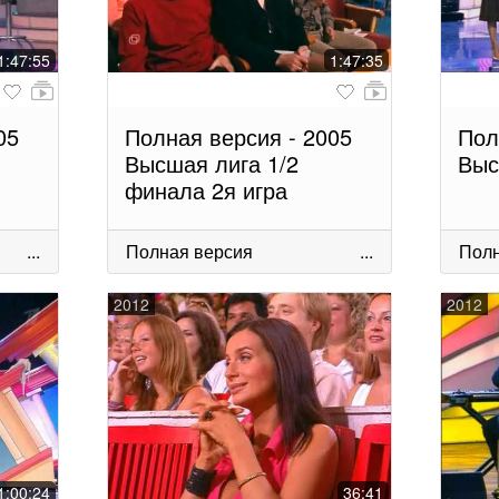
1:47:55
1:47:35
05
Полная версия - 2005
Пол
Высшая лига 1/2
Выс
финала 2я игра
...
Полная версия
...
Полн
2012
2012
1:00:24
36:41