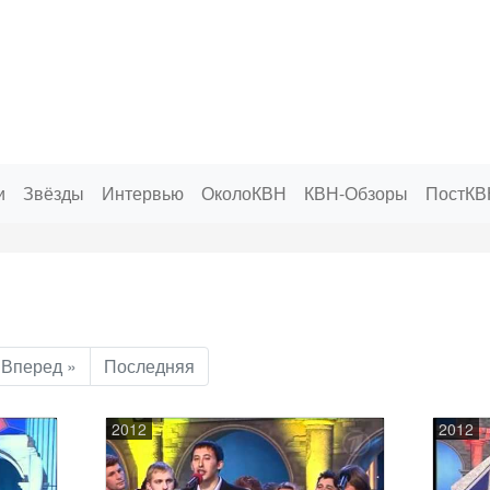
и
Звёзды
Интервью
ОколоКВН
КВН-Обзоры
ПостКВ
Вперед »
Последняя
2012
2012