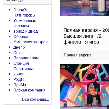
ГородЪ
ПятигорскЪ
Утомлённые
солнцем
Полная версия - 20
Триод и Диод
Высшая лига 1/2
Сборная
финала 1я игра
Камызякского края
Днепр
Союз
Полная версия
Парапапарам
Станция
2012
Спортивная
25-ая
РУДН
ПриМа
Плохая компания
Все команды...