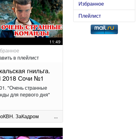
Избранное
Плейлист
11:49
кальская гнильга.
 2018 Сочи №1
01. "Очень странные
нды для первого дня"
лоКВН
.
ЗаКадром
...