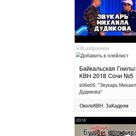
Байкальская Гнильг
КВН 2018 Сочи №5
s06e05. "Звукарь Михаи
Дудикова"
ОколоКВН
.
ЗаКадром
2016