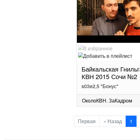
Байкальская Гнильг
КВН 2015 Сочи №2
s03e2,5 "Бонус"
ОколоКВН
.
ЗаКадром
Первая
« Назад
1