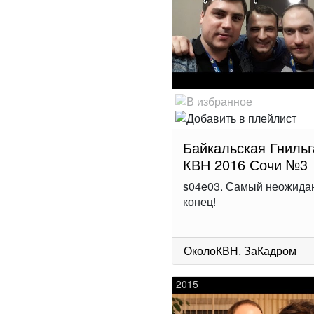
Байкальская Гнильг
КВН 2016 Сочи №3
s04e03. Самый неожида
конец!
ОколоКВН
.
ЗаКадром
2015