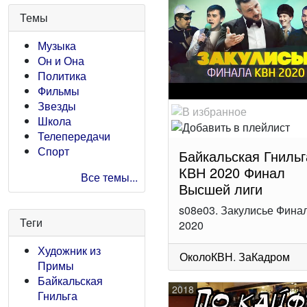
Темы
Музыка
Он и Она
Политика
Фильмы
Звезды
Школа
Телепередачи
Спорт
Байкальская Гнильг
КВН 2020 Финал
Все темы...
Высшей лиги
s08e03. Закулисье Фина
Теги
2020
Художник из
ОколоКВН
.
ЗаКадром
Примы
Байкальская
2018
Гнильга