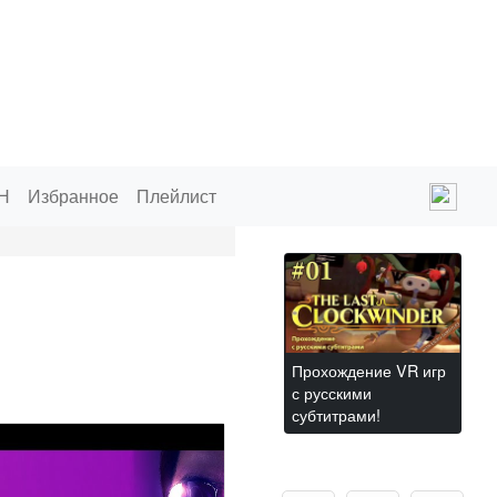
Н
Избранное
Плейлист
Прохождение VR игр
с русскими
субтитрами!