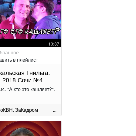
10:37
кальская Гнильга.
 2018 Сочи №4
04. "А кто это кашляет?".
лоКВН
.
ЗаКадром
...