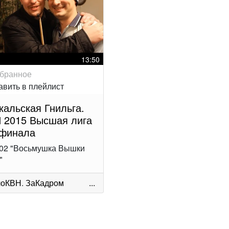
13:50
кальская Гнильга.
 2015 Высшая лига
 финала
02 "Восьмушка Вышки
"
лоКВН
.
ЗаКадром
...