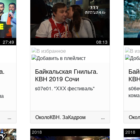
27:49
08:13
а.
Байкальская Гнильга.
Бай
КВН 2019 Сочи
КВН
s07e01. "ХХХ фестиваль"
s06e
кома
ла
...
ОколоКВН
.
ЗаКадром
...
Око
2018
2018