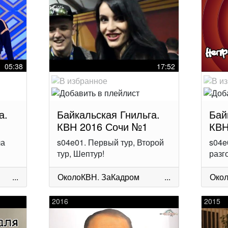
05:38
17:52
а.
Байкальская Гнильга.
Бай
КВН 2016 Сочи №1
КВН
ла
s04e01. Первый тур, Второй
s04e
тур, Шептур!
разг
...
ОколоКВН
.
ЗаКадром
...
Око
2016
2015