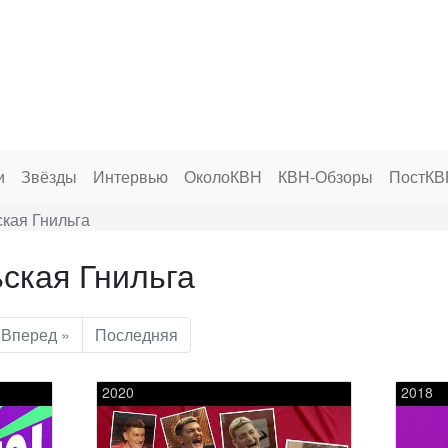
и
Звёзды
Интервью
ОколоКВН
КВН-Обзоры
ПостКВ
кая Гнильга
ьская Гнильга
Вперед »
Последняя
2020
2018