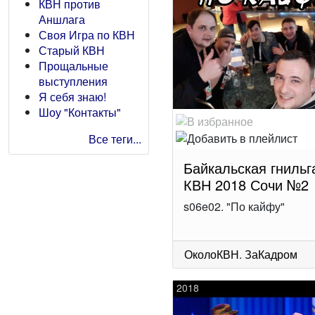
КВН против
Аншлага
Своя Игра по КВН
Старый КВН
Прощальные
выступления
Я себя знаю!
Шоу "Контакты"
Все теги...
Байкальская гнильг
КВН 2018 Сочи №2
s06e02. "По кайфу"
ОколоКВН
.
ЗаКадром
2018