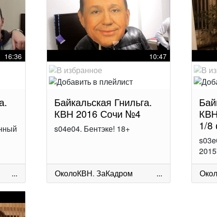
16:36
10:47
а.
Байкальская Гнильга.
Бай
КВН 2016 Сочи №4
КВН
1/8
нный
s04e04. Бентэке! 18+
s03e
2015
...
ОколоКВН
.
ЗаКадром
...
Око