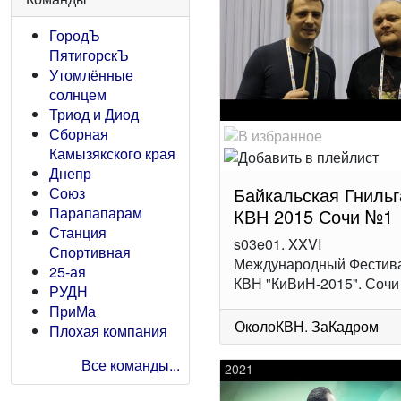
ГородЪ
ПятигорскЪ
Утомлённые
солнцем
Триод и Диод
Сборная
Камызякского края
Днепр
Байкальская Гнильг
Союз
Парапапарам
КВН 2015 Сочи №1
Станция
s03e01. XXVI
Спортивная
Международный Фестив
25-ая
КВН "КиВиН-2015". Сочи
РУДН
ПриМа
ОколоКВН
.
ЗаКадром
Плохая компания
Все команды...
2021