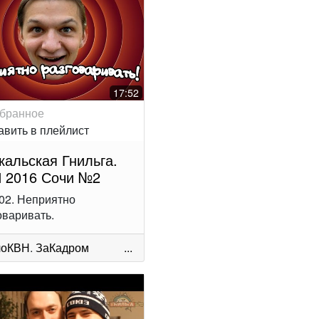
17:52
кальская Гнильга.
 2016 Сочи №2
02. Неприятно
оваривать.
лоКВН
.
ЗаКадром
...