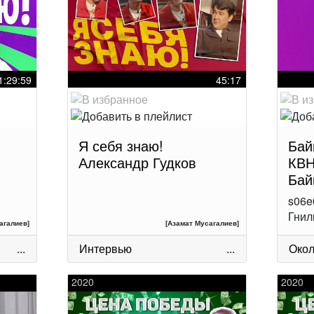
1:29:59
45:17
Я себя знаю!
Бай
Александр Гудков
КВН
Бай
s06e
Гнил
агалиев]
[Азамат Мусагалиев]
...
Интервью
...
Око
2020
2020