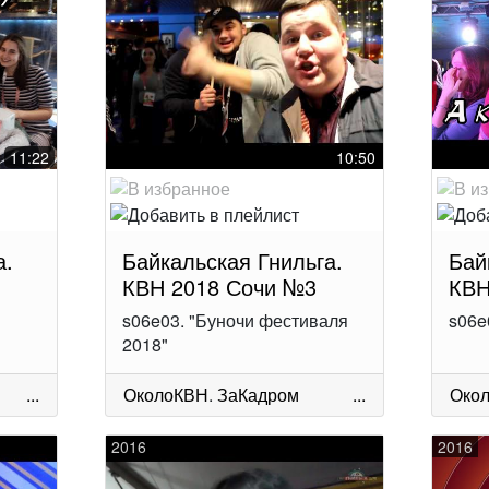
11:22
10:50
а.
Байкальская Гнильга.
Бай
КВН 2018 Сочи №3
КВН
s06e03. "Буночи фестиваля
s06e
2018"
...
ОколоКВН
.
ЗаКадром
...
Око
2016
2016