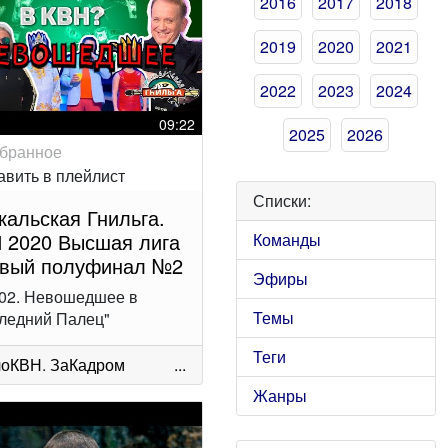
2016
2017
2018
2019
2020
2021
2022
2023
2024
09:22
2025
2026
Списки:
кальская Гнильга.
 2020 Высшая лига
Команды
вый полуфинал №2
Эфиры
02. Невошедшее в
Темы
ледний Палец"
Теги
лоКВН
.
ЗаКадром
...
Жанры