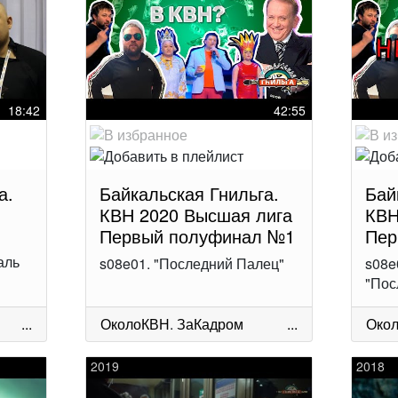
18:42
42:55
а.
Байкальская Гнильга.
Бай
КВН 2020 Высшая лига
КВН
Первый полуфинал №1
Пер
аль
s08e01. "Последний Палец"
s08e
"Пос
...
ОколоКВН
.
ЗаКадром
...
Око
2019
2018