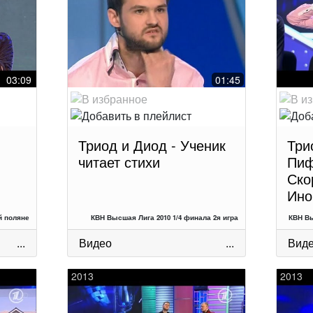
03:09
01:45
Триод и Диод - Ученик
Три
читает стихи
Пиф
Ско
Ино
й поляне
КВН Высшая Лига 2010 1/4 финала 2я игра
КВН Вы
...
Видео
...
Вид
2013
2013