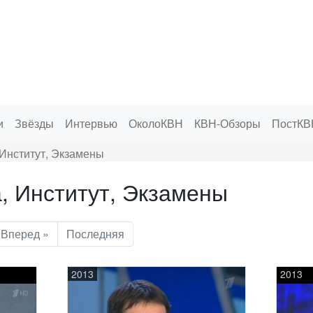
и
Звёзды
Интервью
ОколоКВН
КВН-Обзоры
ПостКВ
Институт, Экзамены
, Институт, Экзамены
Вперед »
Последняя
2013
2013