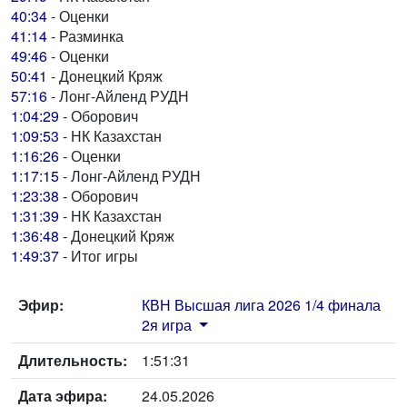
40:34
- Оценки
41:14
- Разминка
49:46
- Оценки
50:41
- Донецкий Кряж
57:16
- Лонг-Айленд РУДН
1:04:29
- Оборович
1:09:53
- НК Казахстан
1:16:26
- Оценки
1:17:15
- Лонг-Айленд РУДН
1:23:38
- Оборович
1:31:39
- НК Казахстан
1:36:48
- Донецкий Кряж
1:49:37
- Итог игры
Эфир:
КВН Высшая лига 2026 1/4 финала
2я игра
Длительность:
1:51:31
Дата эфира:
24.05.2026