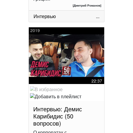
[Дмитрий Романов]
Интервью
...
2019
22:37
Интервью: Демис
Карибидис (50
вопросов)
О корпоратах с