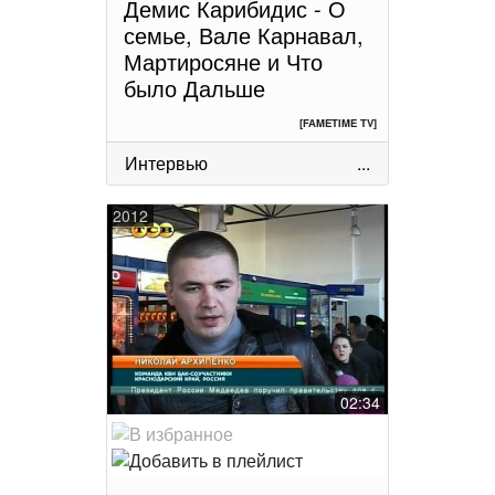
Демис Карибидис - О
семье, Вале Карнавал,
Мартиросяне и Что
было Дальше
[FAMETIME TV]
Интервью
...
2012
02:34