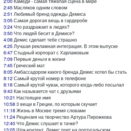
2:00
Камеди - самая тяжелая сцена в мире
2:45
Масляков одним словом
2:51
Любимый бренд одежды Демиса
3:05
Самая дорогая вещь в гардеробе
3:24
Что раздражает в людях?
3:50
Что людей бесит в Демисе?
4:08
Демис сделает тебе страшно
4:25
Лучшая рекламная интеграция. В этом выпуске
6:47
Стыдный корпорат с Харламовым
7:09
Первые деньги в жизни
7:45
Греческий мат
8:05
Амбассадором какого бренда Демис хотел бы стать
8:12
Самый крутой номер в телефоне
8:18
Самый крутой чувак, которого когда-либо посылал
9:43
Как называется чат с друзьями
10:21
Настоящее имя
10:58
3 вещи в Греции, по которым скучает
11:18
Жизнь в Москве тремя словами
11:24
Рецензия на творчество Артура Пирожкова
12:40
Что Демис слушает в тачке?
13:05
Шок-контент. Демис поет на португальском