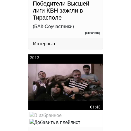
Победители Высшей
лиги КВН зажгли в
Тирасполе
(БАК-Соучастники)
[84ikariam]
Интервью
...
2012
01:43