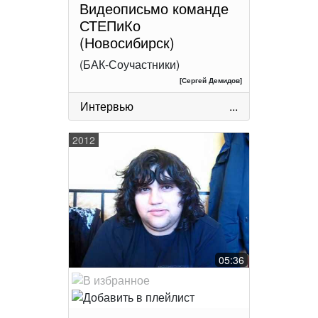
Видеописьмо команде
СТЕПиКо
(Новосибирск)
(БАК-Соучастники)
[Сергей Демидов]
Интервью
...
2012
05:36