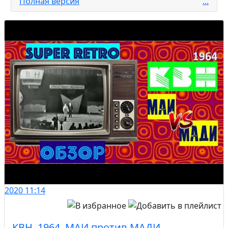
Полная версия
...
2020
11:14
КВН. 1964. МАИ против МАДИ.