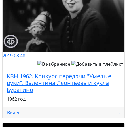
2019
08:48
КВН 1962. Конкурс передачи "Умелые
руки". Валентина Леонтьева и кукла
Буратино
1962 год
Видео
...