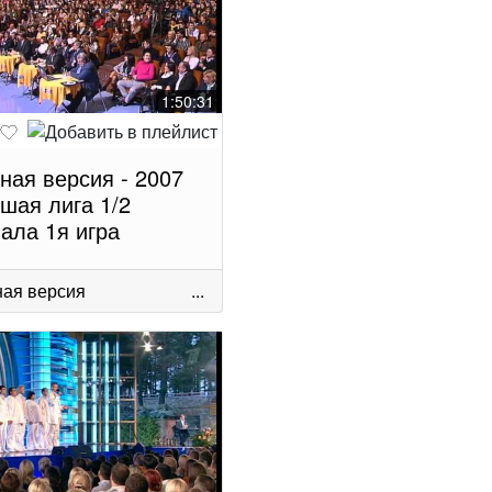
1:50:31
ная версия - 2007
шая лига 1/2
ала 1я игра
ая версия
...