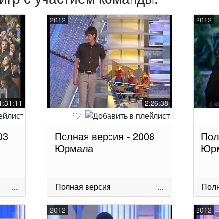
2012
2012
1:31:11
2:26:38
03
Полная версия - 2008
Пол
Юрмала
Юр
...
Полная версия
...
Полн
2012
2012