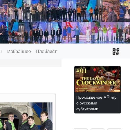
Н
Избранное
Плейлист
Прохождение VR игр
с русскими
субтитрами!