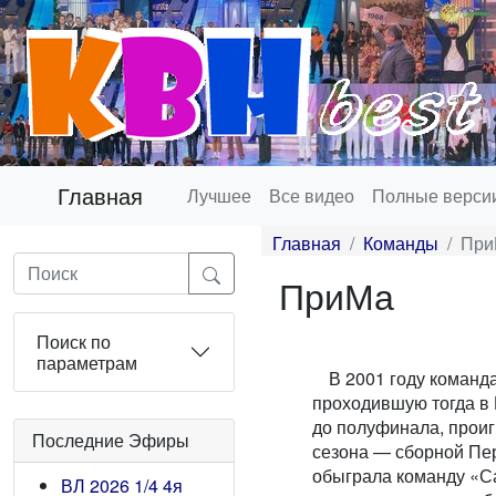
Главная
Лучшее
Все видео
Полные верси
Главная
Команды
При
ПриМа
Поиск по
параметрам
В 2001 году команд
проходившую тогда в 
до полуфинала, прои
Последние Эфиры
сезона — сборной Пер
обыграла команду «Са
ВЛ 2026 1/4 4я