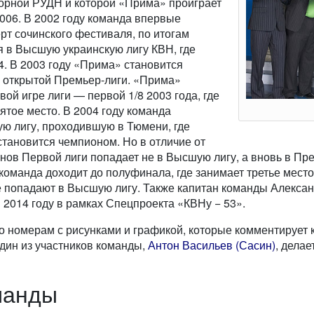
борной РУДН и которой «Прима» проиграет
006. В 2002 году команда впервые
ерт сочинского фестиваля, по итогам
я в Высшую украинскую лигу КВН, где
/4. В 2003 году «Прима» становится
о открытой Премьер-лиги. «Прима»
вой игре лиги — первой 1/8 2003 года, где
ятое место. В 2004 году команда
ю лигу, проходившую в Тюмени, где
становится чемпионом. Но в отличие от
ов Первой лиги попадает не в Высшую лигу, а вновь в Пре
команда доходит до полуфинала, где занимает третье место
 попадают в Высшую лигу. Также капитан команды Алекса
 2014 году в рамках Спецпроекта «КВНу − 53».
о номерам с рисунками и графикой, которые комментирует
 один из участников команды,
Антон Васильев (Сасин)
, дела
манды