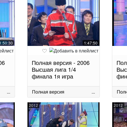
1:50:30
1:47:50
06
Полная версия - 2006
Пол
Высшая лига 1/4
Выс
финала 1я игра
фин
...
Полная версия
...
Полн
2012
2012