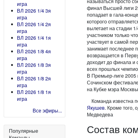
называться просто с
игра
финал Высшей лиги 2
ВЛ 2026 1/4 3я
попадает в гала-конц
игра
которого отправляетс
ВЛ 2026 1/4 2я
вылетает на стадии 1
игра
участником только чт
ВЛ 2026 1/4 1я
участвует в самой пер
игра
занимает последнее п
ВЛ 2026 1/8 4я
возвращается в Перву
игра
доходит до финала и 
ВЛ 2026 1/8 3я
всех прошлых чемпион
игра
В Премьер-лиге 2005 
ВЛ 2026 1/8 2я
Сочинском фестивале
игра
на Кубке мэра Москвы
ВЛ 2026 1/8 1я
игра
Команда известна п
Якушев
. Кроме того,
Все эфиры...
Медведева
Состав ко
Популярные
Команды