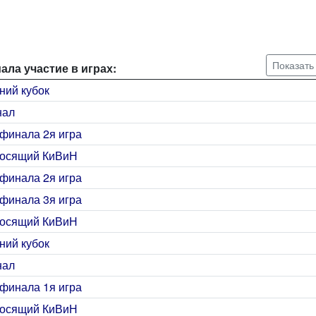
Показать
ла участие в играх:
ний кубок
нал
финала 2я игра
лосящий КиВиН
финала 2я игра
финала 3я игра
лосящий КиВиН
ний кубок
нал
финала 1я игра
лосящий КиВиН