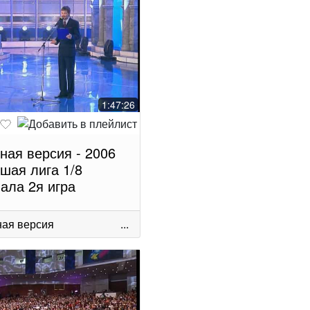
1:47:26
ная версия - 2006
шая лига 1/8
ала 2я игра
ая версия
...