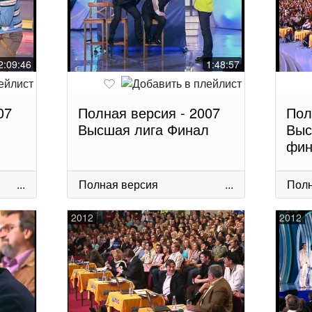
2:09:46
1:48:57
07
Полная версия - 2007
Пол
Высшая лига Финал
Выс
фин
...
Полная версия
...
Полн
2012
2012