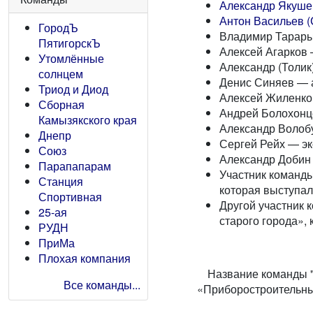
Александр Якуше
Антон Васильев (
ГородЪ
Владимир Тарарык
ПятигорскЪ
Алексей Агарков 
Утомлённые
Александр (Толик
солнцем
Денис Синяев — 
Триод и Диод
Алексей Жиленко
Сборная
Андрей Болохонц
Камызякского края
Александр Волоб
Днепр
Сергей Рейх — эк
Союз
Александр Добин 
Парапапарам
Участник команды
Станция
которая выступал
Спортивная
Другой участник 
25-ая
старого города»,
РУДН
ПриМа
Плохая компания
Название команды "
Все команды...
«Приборостроительны