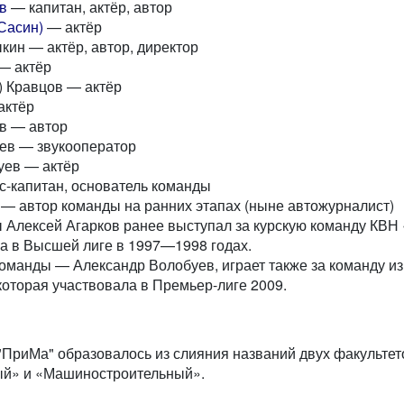
в
— капитан, актёр, автор
Сасин)
— актёр
ин — актёр, автор, директор
— актёр
) Кравцов — актёр
актёр
в — автор
ев — звукооператор
уев — актёр
с-капитан, основатель команды
— автор команды на ранних этапах (ныне автожурналист)
 Алексей Агарков ранее выступал за курскую команду КВН
а в Высшей лиге в 1997—1998 годах.
команды — Александр Волобуев, играет также за команду и
 которая участвовала в Премьер-лиге 2009.
ПриМа" образовалось из слияния названий двух факультет
й» и «Машиностроительный».