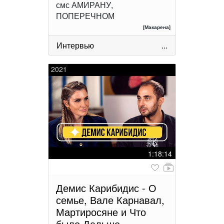
смс АМИРАНУ,
ПОПЕРЕЧНОМ
[Макарена]
Интервью
...
2021
1:18:14
Демис Карибидис - О
семье, Вале Карнавал,
Мартиросяне и Что
было Дальше