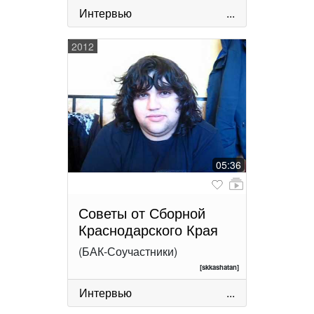
Интервью
...
2012
05:36
Советы от Сборной
Краснодарского Края
(БАК-Соучастники)
[skkashatan]
Интервью
...