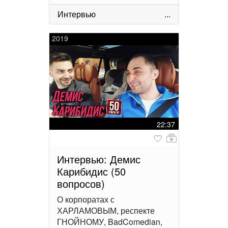
Интервью
...
2019
22:37
Интервью: Демис
Карибидис (50
вопросов)
О корпоратах с
ХАРЛАМОВЫМ, респекте
ГНОЙНОМУ, BadComedian,