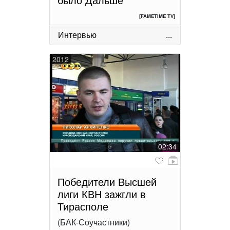
[FAMETIME TV]
Интервью
...
2012
02:34
Победители Высшей
лиги КВН зажгли в
Тирасполе
(БАК-Соучастники)