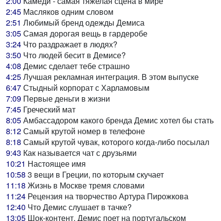
2:00
Камеди - самая тяжелая сцена в мире
2:45
Масляков одним словом
2:51
Любимый бренд одежды Демиса
3:05
Самая дорогая вещь в гардеробе
3:24
Что раздражает в людях?
3:50
Что людей бесит в Демисе?
4:08
Демис сделает тебе страшно
4:25
Лучшая рекламная интеграция. В этом выпуске
6:47
Стыдный корпорат с Харламовым
7:09
Первые деньги в жизни
7:45
Греческий мат
8:05
Амбассадором какого бренда Демис хотел бы стать
8:12
Самый крутой номер в телефоне
8:18
Самый крутой чувак, которого когда-либо посылал
9:43
Как называется чат с друзьями
10:21
Настоящее имя
10:58
3 вещи в Греции, по которым скучает
11:18
Жизнь в Москве тремя словами
11:24
Рецензия на творчество Артура Пирожкова
12:40
Что Демис слушает в тачке?
13:05
Шок-контент. Демис поет на португальском