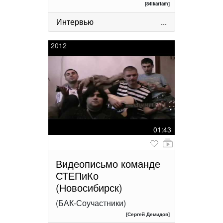
[84ikariam]
Интервью
...
2012
01:43
Видеописьмо команде
СТЕПиКо
(Новосибирск)
(БАК-Соучастники)
[Сергей Демидов]