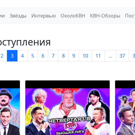
ии
Звёзды
Интервью
ОколоКВН
КВН-Обзоры
Пос
оступления
2
3
4
5
6
7
8
9
10
11
...
37