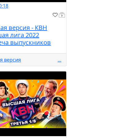
0:18
ая версия - КВН
ая лига 2022
еча выпускников
я версия
...