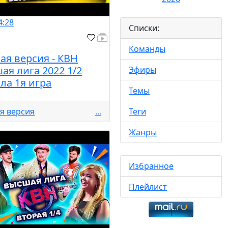
4:28
Списки:
Команды
ая версия - КВН
ая лига 2022 1/2
Эфиры
ла 1я игра
Темы
я версия
...
Теги
Жанры
Избранное
Плейлист