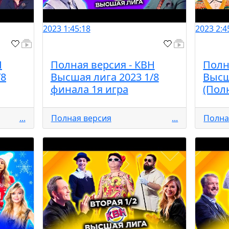
2023
1:45:18
2023
2:4
Н
Полная версия - КВН
Полн
/8
Высшая лига 2023 1/8
Высш
финала 1я игра
(Пол
...
Полная версия
...
Полна