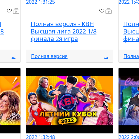
2022
1:31:25
2022
1:4
Н
Полная версия - КВН
Полн
/8
Высшая лига 2022 1/8
Высш
финала 2я игра
фина
...
Полная версия
...
Полна
2022
1:32:48
2022
2:0