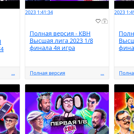
2023
1:41:34
2023
1:4
Полная версия - КВН
Полн
Высшая лига 2023 1/8
Высш
Н
финала 4я игра
фина
/4
...
Полная версия
...
Полна