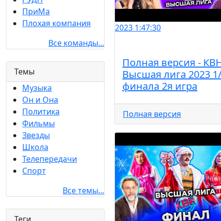
ПриМа
Плохая компания
2023
1:47:30
Все команды...
Полная версия - КВ
Темы
Высшая лига 2023 1
финала 2я игра
Музыка
Он и Она
Политика
Полная версия
Фильмы
Звезды
Школа
Телепередачи
Спорт
Все темы...
Теги