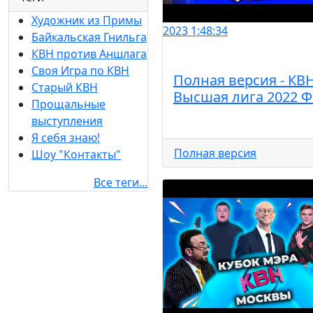
Художник из Примы
2023
1:48:34
Байкальская Гнильга
КВН против Аншлага
Своя Игра по КВН
Полная версия - КВ
Старый КВН
Высшая лига 2022 
Прощальные
выступления
Я себя знаю!
Полная версия
Шоу "Контакты"
Все теги...