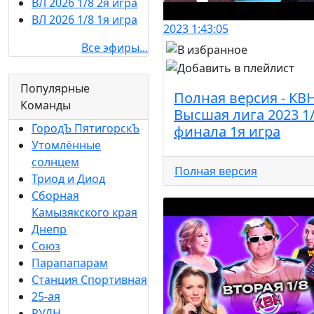
ВЛ 2026 1/8 2я игра
ВЛ 2026 1/8 1я игра
2023
1:43:05
Все эфиры...
Популярные
Полная версия - КВ
Команды
Высшая лига 2023 1
ГородЪ ПятигорскЪ
финала 1я игра
Утомлённые
солнцем
Полная версия
Триод и Диод
Сборная
Камызякского края
Днепр
Союз
Парапапарам
Станция Спортивная
25-ая
РУДН