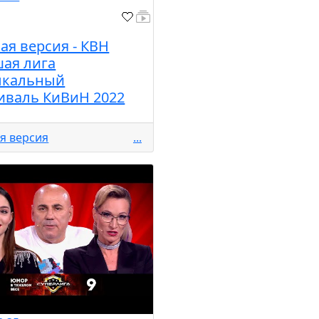
ая версия - КВН
ая лига
ыкальный
иваль КиВиН 2022
я версия
...