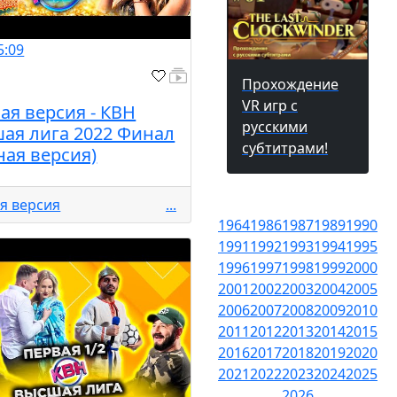
5:09
Прохождение
VR игр с
ая версия - КВН
русскими
ая лига 2022 Финал
субтитрами!
ная версия)
я версия
...
1964
1986
1987
1989
1990
1991
1992
1993
1994
1995
1996
1997
1998
1999
2000
2001
2002
2003
2004
2005
2006
2007
2008
2009
2010
2011
2012
2013
2014
2015
2016
2017
2018
2019
2020
2021
2022
2023
2024
2025
2026