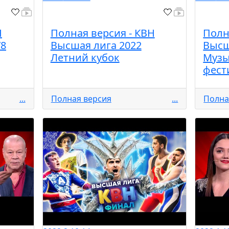
Н
Полная версия - КВН
Полн
/8
Высшая лига 2022
Высш
Летний кубок
Муз
фест
...
Полная версия
...
Полна