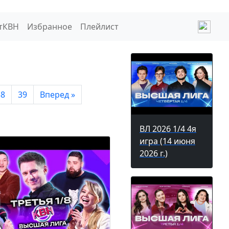
тКВН
Избранное
Плейлист
38
39
Вперед »
ВЛ 2026 1/4 4я
игра (14 июня
2026 г.)