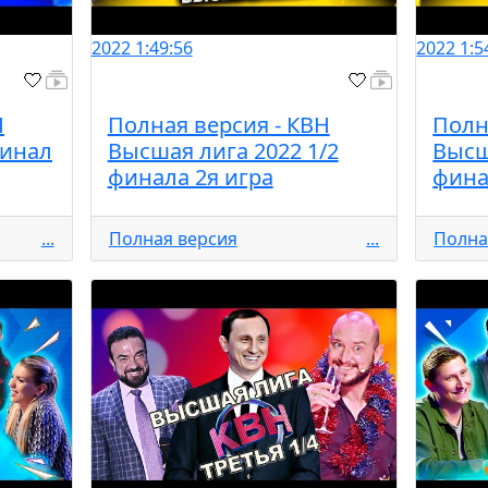
2022
1:49:56
2022
1:5
Н
Полная версия - КВН
Полн
Финал
Высшая лига 2022 1/2
Высш
финала 2я игра
фина
...
Полная версия
...
Полна