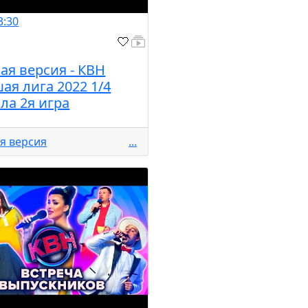
3:30
ая версия - КВН
ая лига 2022 1/4
ла 2я игра
я версия
...