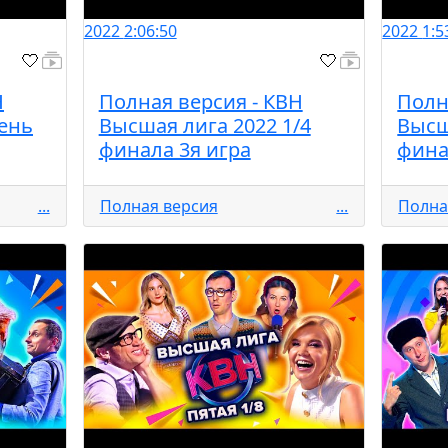
2022
2:06:50
2022
1:5
Н
Полная версия - КВН
Полн
ень
Высшая лига 2022 1/4
Высш
финала 3я игра
фина
...
Полная версия
...
Полна