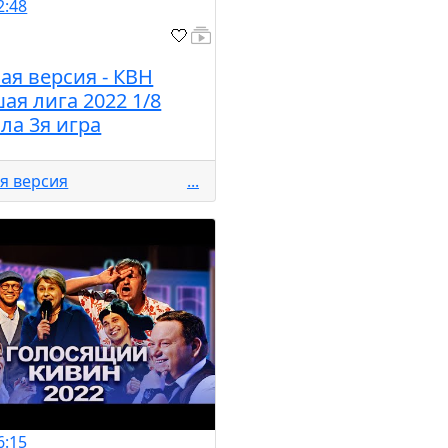
2:48
ая версия - КВН
ая лига 2022 1/8
ла 3я игра
я версия
...
6:15