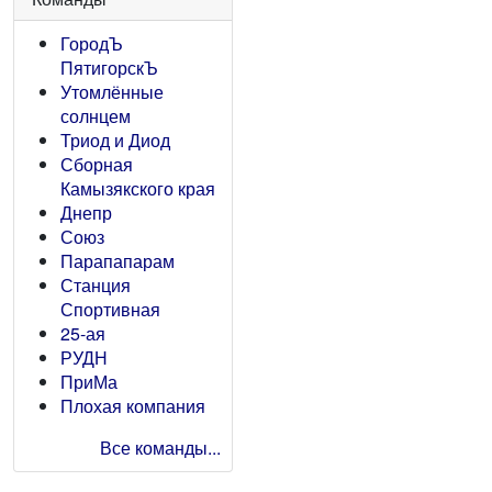
ГородЪ
ПятигорскЪ
Утомлённые
солнцем
Триод и Диод
Сборная
Камызякского края
Днепр
Союз
Парапапарам
Станция
Спортивная
25-ая
РУДН
ПриМа
Плохая компания
Все команды...