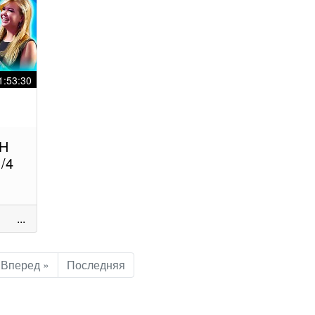
1:53:30
ВН
/4
...
Вперед »
Последняя