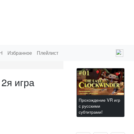
Н
Избранное
Плейлист
2я игра
Прохождение VR игр
с русскими
субтитрами!