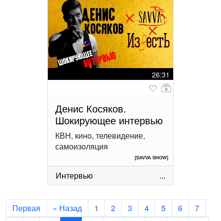
26:31
Денис Косяков.
Шокирующее интервью
КВН, кино, телевидение,
самоизоляция
[SAVVA SHOW]
Интервью
...
Первая
« Назад
1
2
3
4
5
6
7