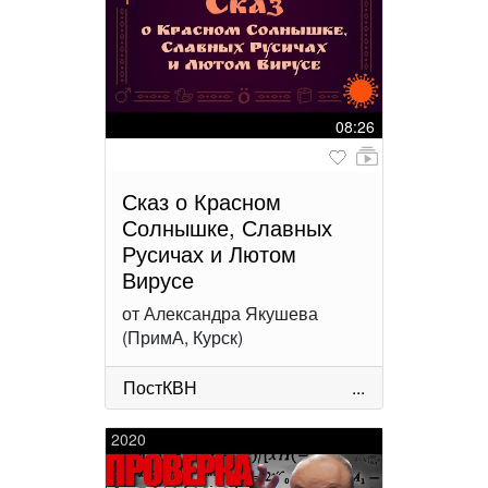
08:26
Сказ о Красном
Солнышке, Славных
Русичах и Лютом
Вирусе
от Александра Якушева
(ПримА, Курск)
ПостКВН
...
2020