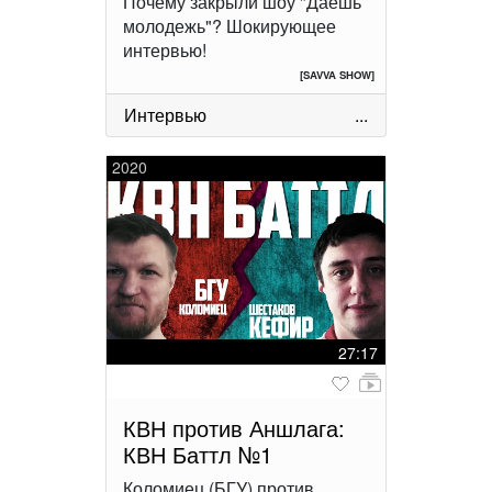
Почему закрыли шоу "Даешь
молодежь"? Шокирующее
интервью!
[SAVVA SHOW]
Интервью
...
2020
27:17
КВН против Аншлага:
КВН Баттл №1
Коломиец (БГУ) против