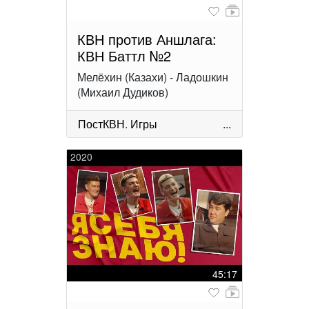
КВН против Аншлага:
КВН Баттл №2
Мелёхин (Казахи) - Ладошкин
(Михаил Дудиков)
ПостКВН
.
Игры
...
2020
45:17