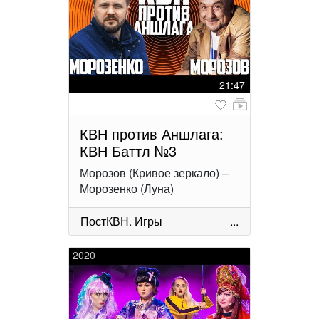
21:47
КВН против Аншлага:
КВН Баттл №3
Морозов (Кривое зеркало) –
Морозенко (Луна)
ПостКВН
.
Игры
...
2020