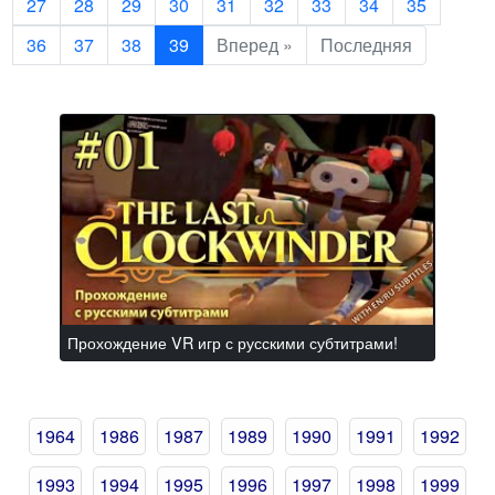
27
28
29
30
31
32
33
34
35
36
37
38
39
Вперед »
Последняя
Прохождение VR игр с русскими субтитрами!
1964
1986
1987
1989
1990
1991
1992
1993
1994
1995
1996
1997
1998
1999