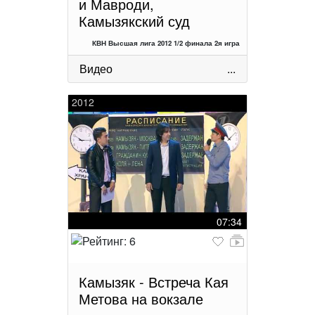
и Мавроди,
Камызякский суд
КВН Высшая лига 2012 1/2 финала 2я игра
Видео
...
2012
07:34
Камызяк - Встреча Кая
Метова на вокзале