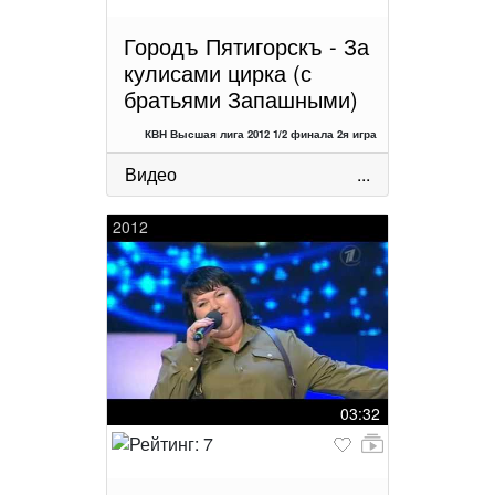
Городъ Пятигорскъ - За
кулисами цирка (с
братьями Запашными)
КВН Высшая лига 2012 1/2 финала 2я игра
Видео
...
2012
03:32