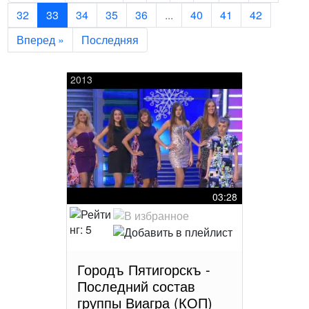
32
33
34
35
36
...
40
41
42
Вперед »
Последняя
2013
03:28
Городъ Пятигорскъ -
Последний состав
группы Виагра (КОП)