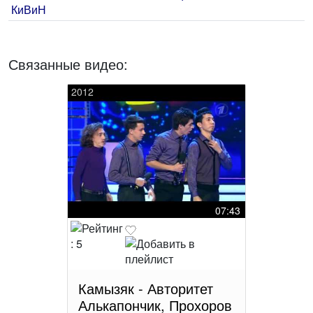
КиВиН
Связанные видео:
2012
07:43
Камызяк - Авторитет
Алькапончик, Прохоров