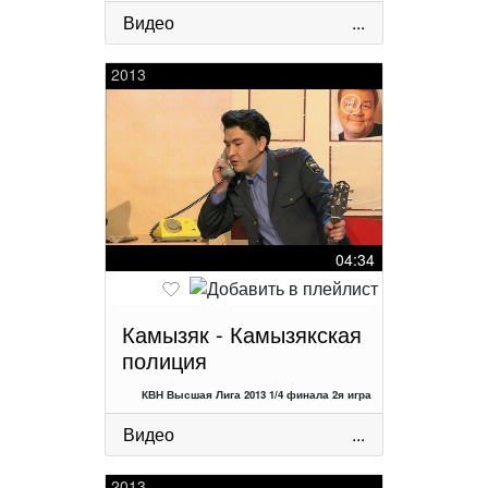
Видео
...
2013
04:34
Камызяк - Камызякская
полиция
КВН Высшая Лига 2013 1/4 финала 2я игра
Видео
...
2013