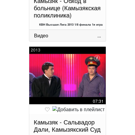
Камызяк - Обход в
больнице (Камызякская
поликлиника)
КВН Высшая Лига 2013 1/8 финала 1я игра
Видео
...
2013
07:31
Камызяк - Сальвадор
Дали, Камызякский Суд