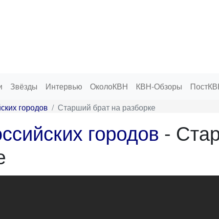
и
Звёзды
Интервью
ОколоКВН
КВН-Обзоры
ПостКВ
ских городов
Старший брат на разборке
ссийских городов
- Ста
е