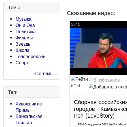
Темы
Связанные видео:
Музыка
2012
Он и Она
Политика
Фильмы
Звезды
Школа
Телепередачи
Спорт
Все темы...
Теги
Сборная российски
Художник из
городов - Камызякс
Примы
Рэп (LoveStory)
Байкальская
Гнильга
КВН Спецпроект 2012 (Кубок Мэра