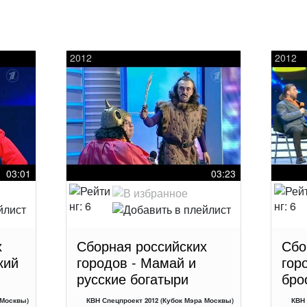
2012
2012
03:01
03:23
х
Сборная российских
Сбо
кий
городов - Мамай и
гор
русские богатыри
бро
 Москвы)
КВН Спецпроект 2012 (Кубок Мэра Москвы)
КВН 