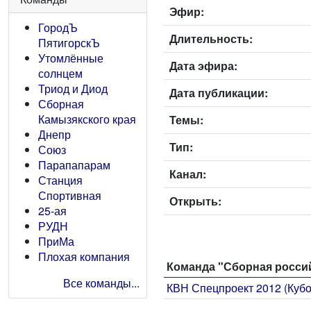
Эфир:
ГородЪ
Длительность:
ПятигорскЪ
Утомлённые
Дата эфира:
солнцем
Триод и Диод
Дата публикации:
Сборная
Камызякского края
Темы:
Днепр
Тип:
Союз
Парапапарам
Канал:
Станция
Спортивная
Открыть:
25-ая
РУДН
ПриМа
Плохая компания
Команда "Сборная россий
Все команды...
КВН Спецпроект 2012 (Куб