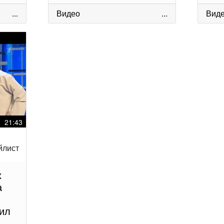
...
Видео
...
Вид
21:43
х
а
ил
,