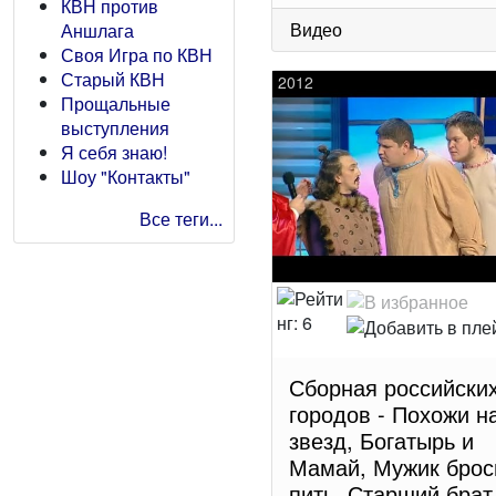
КВН против
Видео
Аншлага
Своя Игра по КВН
Старый КВН
2012
Прощальные
выступления
Я себя знаю!
Шоу "Контакты"
Все теги...
Сборная российски
городов - Похожи н
звезд, Богатырь и
Мамай, Мужик брос
пить, Старший брат