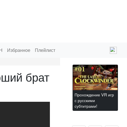
Н
Избранное
Плейлист
рший брат
Прохождение VR игр
с русскими
субтитрами!