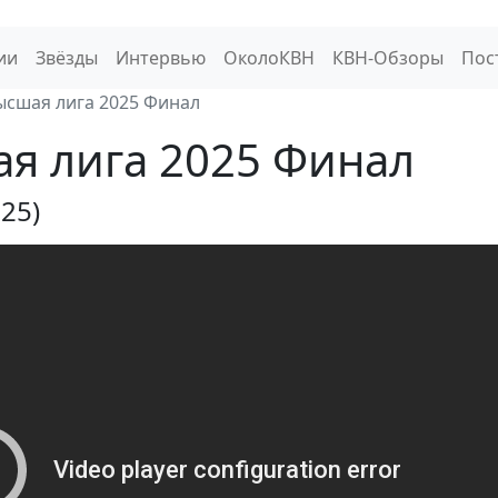
ии
Звёзды
Интервью
ОколоКВН
КВН-Обзоры
Пос
ысшая лига 2025 Финал
я лига 2025 Финал
025)