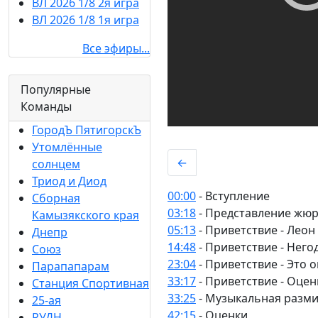
ВЛ 2026 1/8 2я игра
ВЛ 2026 1/8 1я игра
Все эфиры...
Популярные
Команды
ГородЪ ПятигорскЪ
Утомлённые
←
солнцем
Триод и Диод
00:00
- Вступление
Сборная
03:18
- Представление жю
Камызякского края
05:13
- Приветствие - Леон
Днепр
14:48
- Приветствие - Него
Союз
23:04
- Приветствие - Это 
Парапапарам
33:17
- Приветствие - Оцен
Станция Спортивная
33:25
- Музыкальная разм
25-ая
42:15
- Оценки
РУДН