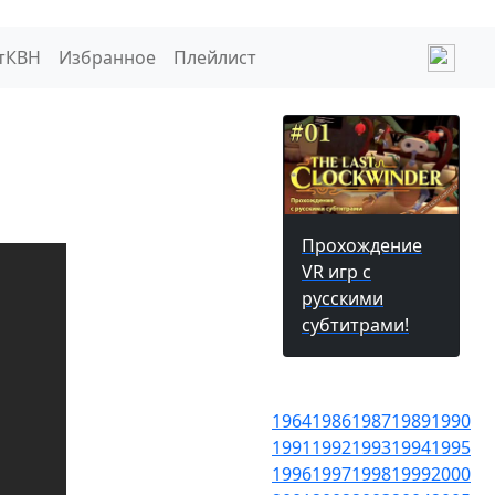
тКВН
Избранное
Плейлист
Прохождение
VR игр с
русскими
субтитрами!
1964
1986
1987
1989
1990
1991
1992
1993
1994
1995
1996
1997
1998
1999
2000