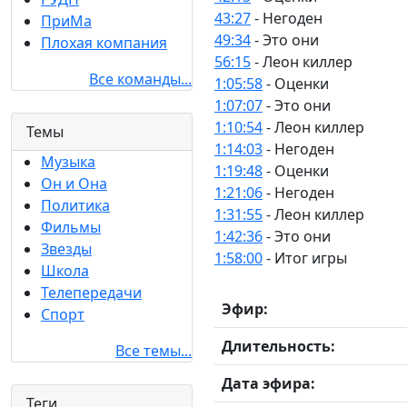
43:27
- Негоден
ПриМа
49:34
- Это они
Плохая компания
56:15
- Леон киллер
Все команды...
1:05:58
- Оценки
1:07:07
- Это они
1:10:54
- Леон киллер
Темы
1:14:03
- Негоден
Музыка
1:19:48
- Оценки
Он и Она
1:21:06
- Негоден
Политика
1:31:55
- Леон киллер
Фильмы
1:42:36
- Это они
Звезды
1:58:00
- Итог игры
Школа
Телепередачи
Эфир:
Спорт
Длительность:
Все темы...
Дата эфира:
Теги