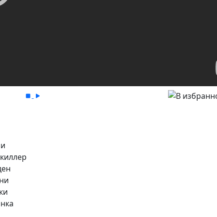
ри
 киллер
ден
они
ки
инка