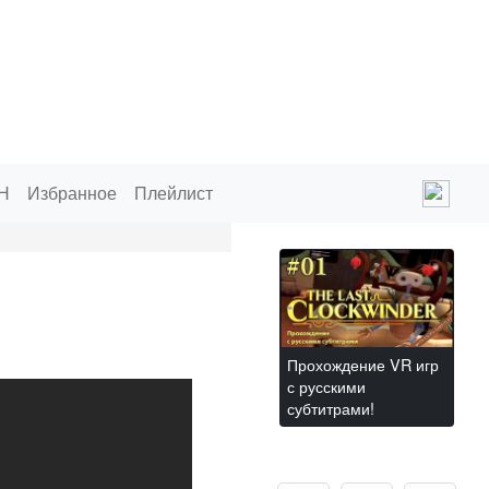
Н
Избранное
Плейлист
Прохождение VR игр
с русскими
субтитрами!