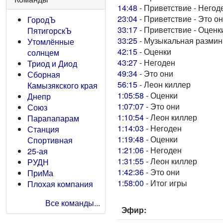
14:48
- Приветствие - Негод
23:04
- Приветствие - Это о
ГородЪ
33:17
- Приветствие - Оценк
ПятигорскЪ
33:25
- Музыкальная размин
Утомлённые
42:15
- Оценки
солнцем
43:27
- Негоден
Триод и Диод
49:34
- Это они
Сборная
56:15
- Леон киллер
Камызякского края
1:05:58
- Оценки
Днепр
1:07:07
- Это они
Союз
1:10:54
- Леон киллер
Парапапарам
1:14:03
- Негоден
Станция
1:19:48
- Оценки
Спортивная
1:21:06
- Негоден
25-ая
1:31:55
- Леон киллер
РУДН
1:42:36
- Это они
ПриМа
1:58:00
- Итог игры
Плохая компания
Все команды...
Эфир: