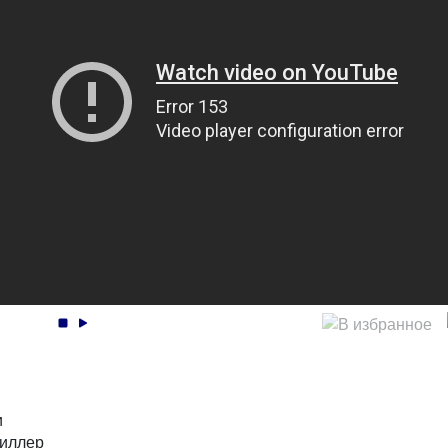
и
киллер