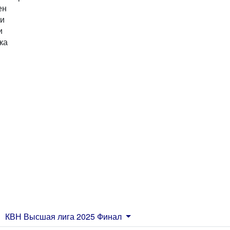
ен
ни
и
ка
КВН Высшая лига 2025 Финал