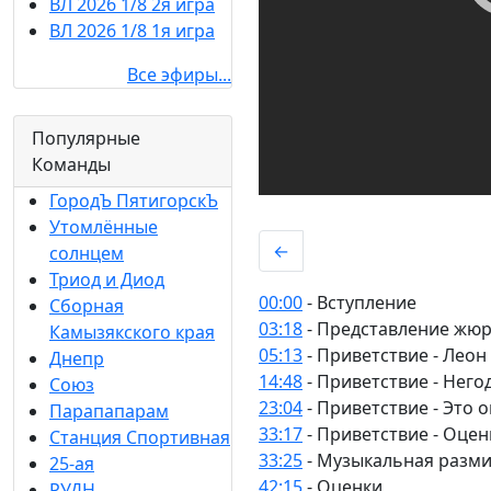
ВЛ 2026 1/8 2я игра
ВЛ 2026 1/8 1я игра
Все эфиры...
Популярные
Команды
ГородЪ ПятигорскЪ
Утомлённые
←
солнцем
Триод и Диод
00:00
- Вступление
Сборная
03:18
- Представление жю
Камызякского края
05:13
- Приветствие - Леон
Днепр
14:48
- Приветствие - Него
Союз
23:04
- Приветствие - Это 
Парапапарам
33:17
- Приветствие - Оцен
Станция Спортивная
33:25
- Музыкальная разм
25-ая
42:15
- Оценки
РУДН