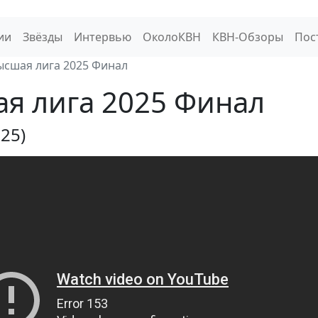
ии
Звёзды
Интервью
ОколоКВН
КВН-Обзоры
Пос
ысшая лига 2025 Финал
я лига 2025 Финал
025)