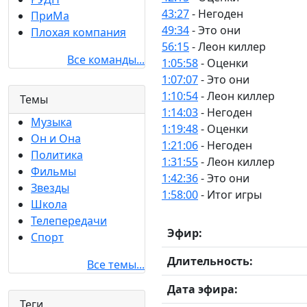
43:27
- Негоден
ПриМа
49:34
- Это они
Плохая компания
56:15
- Леон киллер
Все команды...
1:05:58
- Оценки
1:07:07
- Это они
1:10:54
- Леон киллер
Темы
1:14:03
- Негоден
Музыка
1:19:48
- Оценки
Он и Она
1:21:06
- Негоден
Политика
1:31:55
- Леон киллер
Фильмы
1:42:36
- Это они
Звезды
1:58:00
- Итог игры
Школа
Телепередачи
Эфир:
Спорт
Длительность:
Все темы...
Дата эфира:
Теги