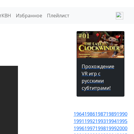
тКВН
Избранное
Плейлист
Прохождение
VR игр с
русскими
субтитрами!
1964
1986
1987
1989
1990
1991
1992
1993
1994
1995
1996
1997
1998
1999
2000