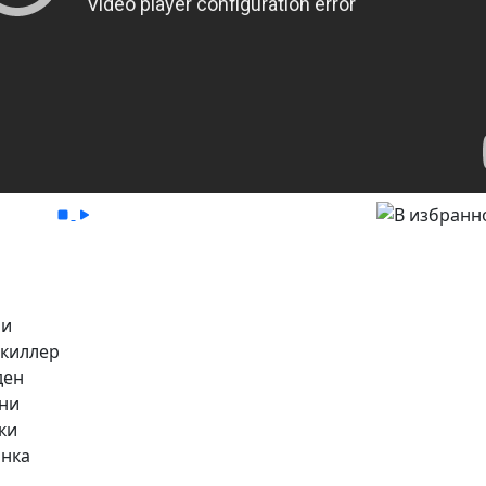
ри
 киллер
ден
они
ки
инка