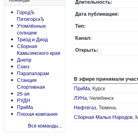
Длительность:
ГородЪ
Дата публикации:
ПятигорскЪ
Тип:
Утомлённые
солнцем
Канал:
Триод и Диод
Сборная
Открыть:
Камызякского края
Днепр
Союз
Парапапарам
В эфире принимали учас
Станция
Спортивная
ПриМа
, Курск
25-ая
ЛУНа
, Челябинск
РУДН
ПриМа
Нефтегаз
, Тюмень
Плохая компания
Сборная Малых Народов
,
Все команды...