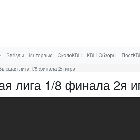
и
Звёзды
Интервью
ОколоКВН
КВН-Обзоры
ПостКВ
Высшая лига 1/8 финала 2я игра
я лига 1/8 финала 2я и