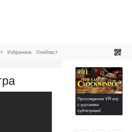
Н
Избранное
Плейлист
гра
Прохождение VR игр
с русскими
субтитрами!