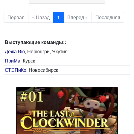
Первая
« Назад
1
Вперед »
Последняя
Выступающие команды::
Дежа Вю
, Нерюнгри, Якутия
ПриМа
, Курск
СТЭПиКо
, Новосибирск