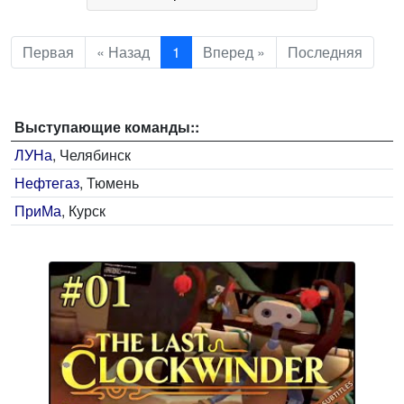
Первая
« Назад
1
Вперед »
Последняя
Выступающие команды::
ЛУНа
, Челябинск
Нефтегаз
, Тюмень
ПриМа
, Курск