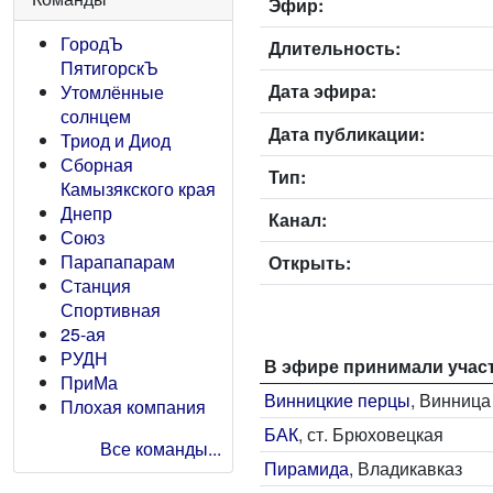
Эфир:
ГородЪ
Длительность:
ПятигорскЪ
Дата эфира:
Утомлённые
солнцем
Дата публикации:
Триод и Диод
Сборная
Тип:
Камызякского края
Днепр
Канал:
Союз
Парапапарам
Открыть:
Станция
Спортивная
25-ая
РУДН
В эфире принимали учас
ПриМа
Винницкие перцы
, Винница
Плохая компания
БАК
, ст. Брюховецкая
Все команды...
Пирамида
, Владикавказ