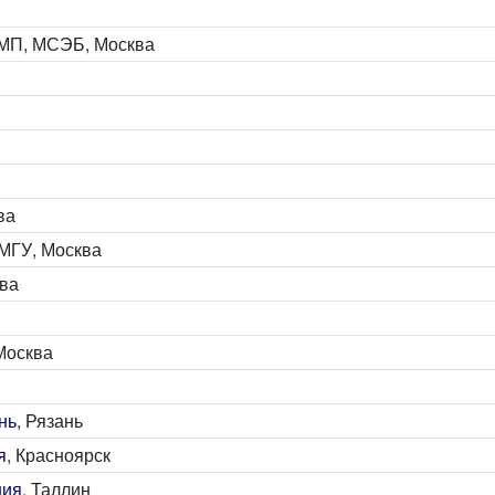
МП, МСЭБ, Москва
ва
 МГУ, Москва
ва
 Москва
нь
, Рязань
я
, Красноярск
ния
, Таллин