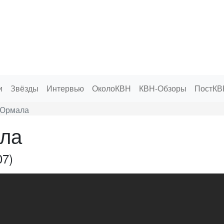
и
Звёзды
Интервью
ОколоКВН
КВН-Обзоры
ПостКВ
 Юрмала
ла
07)