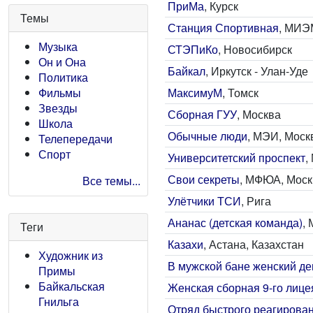
ПриМа
, Курск
Темы
Станция Спортивная
, МИЭ
Музыка
СТЭПиКо
, Новосибирск
Он и Она
Байкал
, Иркутск - Улан-Уде
Политика
МаксимуМ
, Томск
Фильмы
Звезды
Сборная ГУУ
, Москва
Школа
Обычные люди
, МЭИ, Моск
Телепередачи
Спорт
Университетский проспект
,
Свои секреты
, МФЮА, Моск
Все темы...
Улётчики ТСИ
, Рига
Ананас (детская команда)
,
Теги
Казахи
, Астана, Казахстан
Художник из
В мужской бане женский де
Примы
Байкальская
Женская сборная 9-го лице
Гнильга
Отряд быстрого реагирова