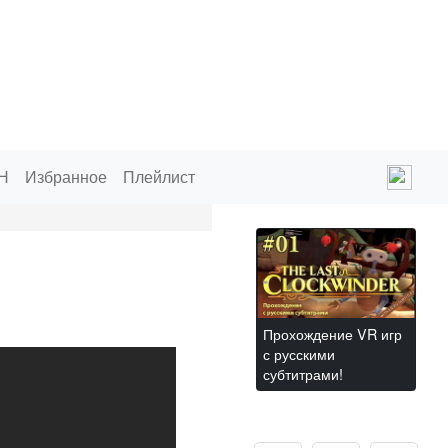
Н
Избранное
Плейлист
Прохождение VR игр
с русскими
субтитрами!