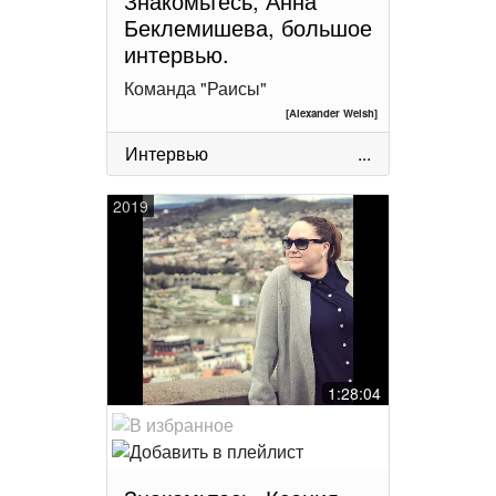
Знакомьтесь, Анна
Беклемишева, большое
интервью.
Команда "Раисы"
[Alexander Welsh]
Интервью
...
2019
1:28:04