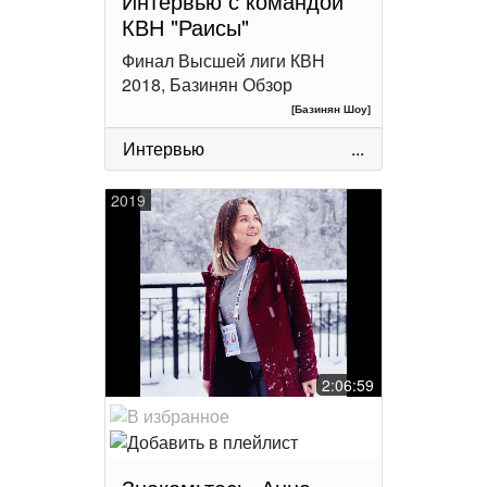
Интервью с командой
КВН "Раисы"
Финал Высшей лиги КВН
2018, Базинян Обзор
[Базинян Шоу]
Интервью
...
2019
2:06:59