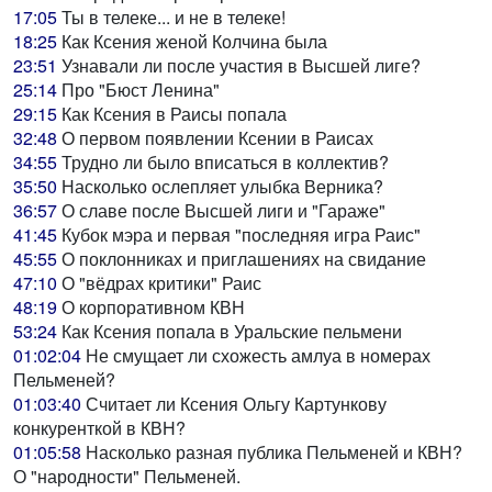
17:05
Ты в телеке... и не в телеке!
18:25
Как Ксения женой Колчина была
23:51
Узнавали ли после участия в Высшей лиге?
25:14
Про "Бюст Ленина"
29:15
Как Ксения в Раисы попала
32:48
О первом появлении Ксении в Раисах
34:55
Трудно ли было вписаться в коллектив?
35:50
Насколько ослепляет улыбка Верника?
36:57
О славе после Высшей лиги и "Гараже"
41:45
Кубок мэра и первая "последняя игра Раис"
45:55
О поклонниках и приглашениях на свидание
47:10
О "вёдрах критики" Раис
48:19
О корпоративном КВН
53:24
Как Ксения попала в Уральские пельмени
01:02:04
Не смущает ли схожесть амлуа в номерах
Пельменей?
01:03:40
Считает ли Ксения Ольгу Картункову
конкуренткой в КВН?
01:05:58
Насколько разная публика Пельменей и КВН?
О "народности" Пельменей.