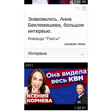
2:06:59
Знакомьтесь, Анна
Беклемишева, большое
интервью.
Команда "Раисы"
[Alexander Welsh]
Интервью
...
2021
1:22:01