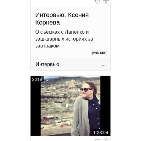
Интервью: Ксения
Корнева
О съёмках с Лапенко и
зашкварных историях за
завтраком
[PRO КВН]
Интервью
...
2019
1:28:04