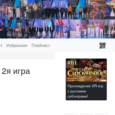
Н
Избранное
Плейлист
2я игра
Прохождение VR игр
с русскими
субтитрами!