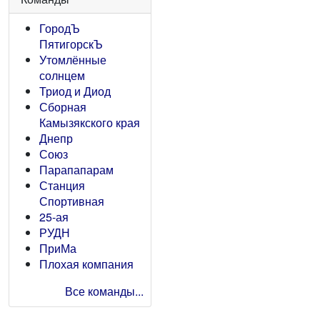
ГородЪ
ПятигорскЪ
Утомлённые
солнцем
Триод и Диод
Сборная
Камызякского края
Днепр
Союз
Парапапарам
Станция
Спортивная
25-ая
РУДН
ПриМа
Плохая компания
Все команды...