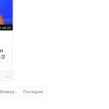
1:49:25
ВН
/2
...
Вперед »
Последняя