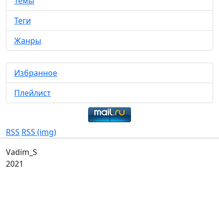
Темы
Теги
Жанры
Избранное
Плейлист
RSS
RSS (img)
Vadim_S
2021