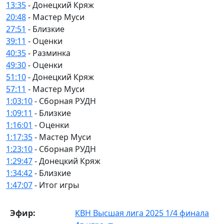
13:35
- Донецкий Кряж
20:48
- Мастер Муси
27:51
- Близкие
39:11
- Оценки
40:35
- Разминка
49:30
- Оценки
51:10
- Донецкий Кряж
57:11
- Мастер Муси
1:03:10
- Сборная РУДН
1:09:11
- Близкие
1:16:01
- Оценки
1:17:35
- Мастер Муси
1:23:10
- Сборная РУДН
1:29:47
- Донецкий Кряж
1:34:42
- Близкие
1:47:07
- Итог игры
Эфир:
КВН Высшая лига 2025 1/4 финала