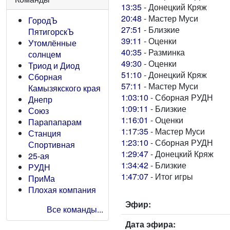
13:35
- Донецкий Кряж
20:48
- Мастер Муси
ГородЪ
27:51
- Близкие
ПятигорскЪ
39:11
- Оценки
Утомлённые
40:35
- Разминка
солнцем
49:30
- Оценки
Триод и Диод
51:10
- Донецкий Кряж
Сборная
57:11
- Мастер Муси
Камызякского края
1:03:10
- Сборная РУДН
Днепр
1:09:11
- Близкие
Союз
1:16:01
- Оценки
Парапапарам
1:17:35
- Мастер Муси
Станция
1:23:10
- Сборная РУДН
Спортивная
1:29:47
- Донецкий Кряж
25-ая
1:34:42
- Близкие
РУДН
1:47:07
- Итог игры
ПриМа
Плохая компания
Эфир:
Все команды...
Дата эфира: