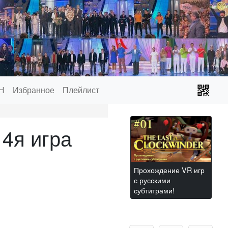
Н
Избранное
Плейлист
4я игра
Прохождение VR игр
с русскими
субтитрами!