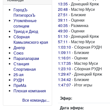
13:35
- Донецкий Кряж
20:48
- Мастер Муси
ГородЪ
27:51
- Близкие
ПятигорскЪ
39:11
- Оценки
Утомлённые
40:35
- Разминка
солнцем
49:30
- Оценки
Триод и Диод
51:10
- Донецкий Кряж
Сборная
57:11
- Мастер Муси
Камызякского края
1:03:10
- Сборная РУДН
Днепр
1:09:11
- Близкие
Союз
1:16:01
- Оценки
Парапапарам
1:17:35
- Мастер Муси
Станция
1:23:10
- Сборная РУДН
Спортивная
1:29:47
- Донецкий Кряж
25-ая
1:34:42
- Близкие
РУДН
1:47:07
- Итог игры
ПриМа
Плохая компания
Эфир:
Все команды...
Дата эфира: