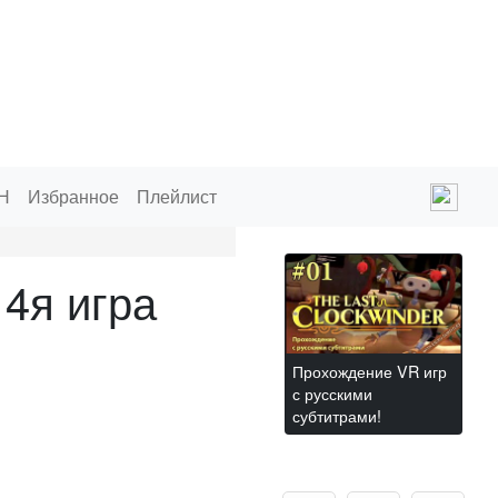
Н
Избранное
Плейлист
4я игра
Прохождение VR игр
с русскими
субтитрами!