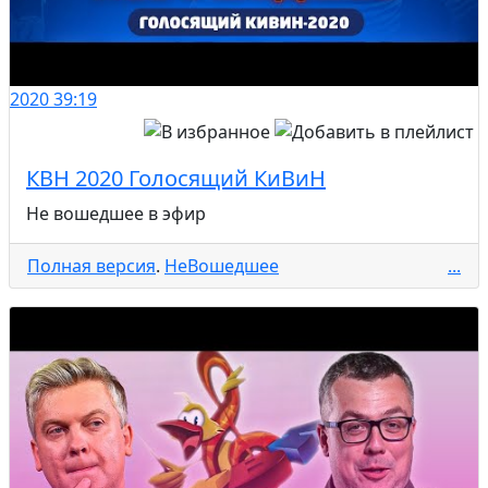
2020
39:19
КВН 2020 Голосящий КиВиН
Не вошедшее в эфир
Полная версия
.
НеВошедшее
...