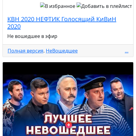
КВН 2020 НЕФТИК Голосящий КиВиН
2020
Не вошедшее в эфир
Полная версия
.
НеВошедшее
...