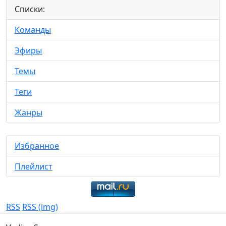
Списки:
Команды
Эфиры
Темы
Теги
Жанры
Избранное
Плейлист
RSS
RSS (img)