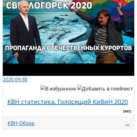
2020
09:38
КВН статистика. Голосящий КиВиН 2020
[ФАТ]
КВН-Обзор
...