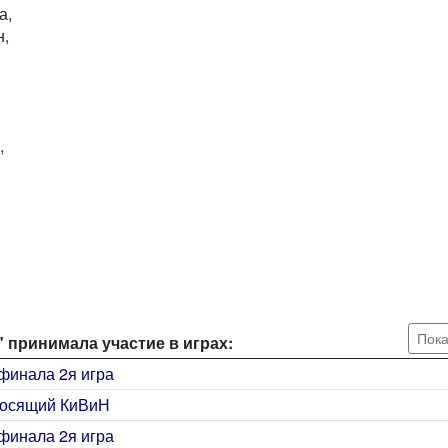
а,
н,
,
Пока
 принимала участие в играх:
финала 2я игра
лосящий КиВиН
финала 2я игра