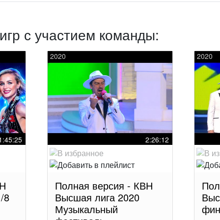
игр с участием команды:
2020
2020
1:45:25
2:26:12
ВН
Полная версия - КВН
Пол
/8
Высшая лига 2020
Выс
Музыкальный
фин