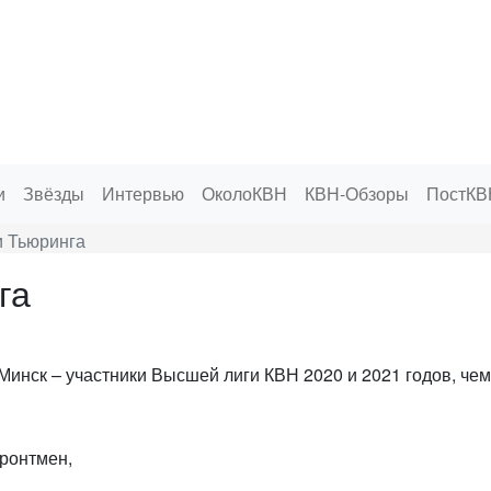
и
Звёзды
Интервью
ОколоКВН
КВН-Обзоры
ПостКВ
и Тьюринга
га
 Минск – участники Высшей лиги КВН 2020 и 2021 годов, ч
ронтмен,