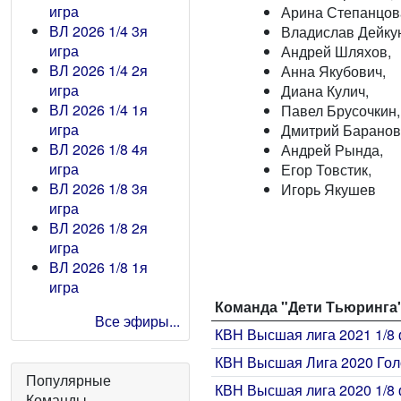
игра
Арина Степанцов
ВЛ 2026 1/4 3я
Владислав Дейку
игра
Андрей Шляхов,
ВЛ 2026 1/4 2я
Анна Якубович,
игра
Диана Кулич,
ВЛ 2026 1/4 1я
Павел Брусочкин,
игра
Дмитрий Баранов
ВЛ 2026 1/8 4я
Андрей Рында,
игра
Егор Товстик,
ВЛ 2026 1/8 3я
Игорь Якушев
игра
ВЛ 2026 1/8 2я
игра
ВЛ 2026 1/8 1я
игра
Команда "Дети Тьюринга"
Все эфиры...
КВН Высшая лига 2021 1/8 
КВН Высшая Лига 2020 Го
Популярные
КВН Высшая лига 2020 1/8 
Команды