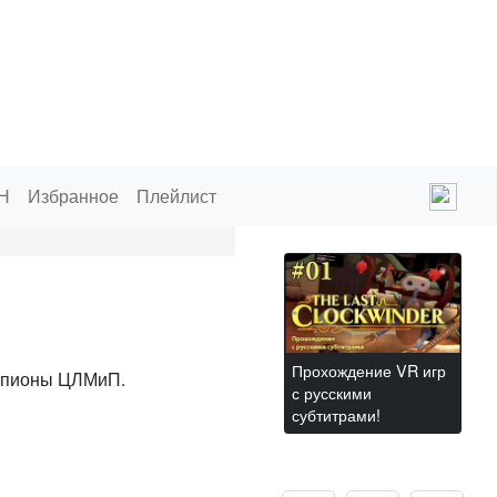
Н
Избранное
Плейлист
Прохождение VR игр
емпионы ЦЛМиП.
с русскими
субтитрами!