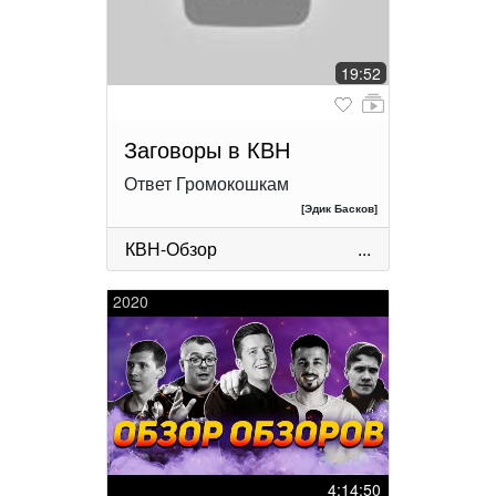
19:52
Заговоры в КВН
Ответ Громокошкам
[Эдик Басков]
КВН-Обзор
...
2020
4:14:50