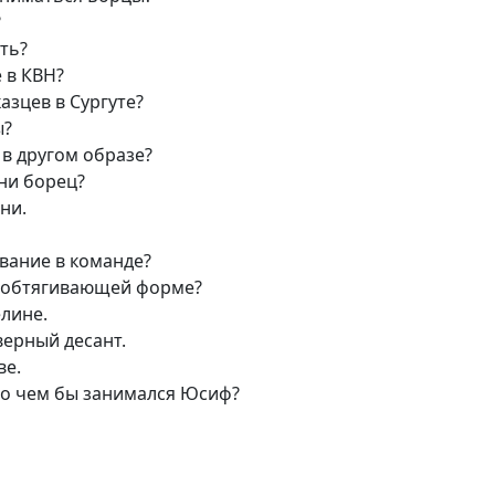
?
ать?
е в КВН?
азцев в Сургуте?
ы?
 в другом образе?
ни борец?
ни.
ование в команде?
в обтягивающей форме?
лине.
верный десант.
ве.
 то чем бы занимался Юсиф?