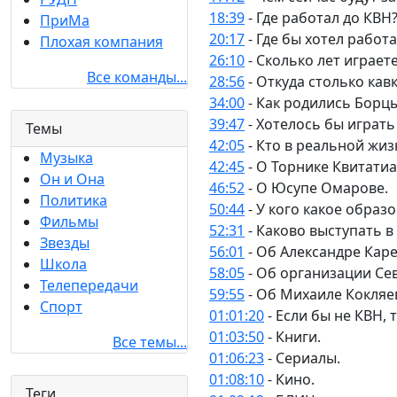
18:39
- Где работал до КВН
ПриМа
20:17
- Где бы хотел работ
Плохая компания
26:10
- Сколько лет играет
Все команды...
28:56
- Откуда столько кавк
34:00
- Как родились Борц
39:47
- Хотелось бы играть
Темы
42:05
- Кто в реальной жиз
Музыка
42:45
- О Торнике Квитатиа
Он и Она
46:52
- О Юсупе Омарове.
Политика
50:44
- У кого какое образ
Фильмы
52:31
- Каково выступать 
Звезды
56:01
- Об Александре Каре
Школа
58:05
- Об организации Се
Телепередачи
59:55
- Об Михаиле Кокляе
Спорт
01:01:20
- Если бы не КВН,
01:03:50
- Книги.
Все темы...
01:06:23
- Сериалы.
01:08:10
- Кино.
Теги