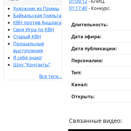
01:09:12
- БЛИЦ.
01:17:40
- Конкурс.
Художник из Примы
Байкальская Гнильга
КВН против Аншлага
Длительность:
Своя Игра по КВН
Дата эфира:
Старый КВН
Прощальные
Дата публикации:
выступления
Я себя знаю!
Персоналии:
Шоу "Контакты"
Тип:
Все теги...
Канал:
Открыть:
Связанные видео: