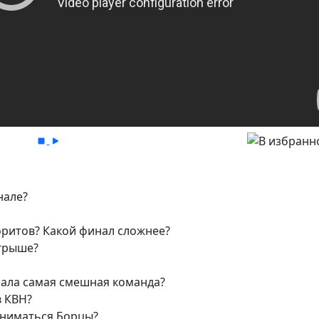
нале?
оритов? Какой финал сложнее?
игрыше?
рала самая смешная команда?
в КВН?
заниматься Борцы?