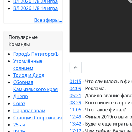
ВЛ 2026 1/8 2я игра
ВЛ 2026 1/8 1я игра
Все эфиры...
Популярные
Команды
ГородЪ ПятигорскЪ
Утомлённые
←
солнцем
Триод и Диод
01:15
- Что случилось в фи
Сборная
04:09
- Реклама.
Камызякского края
05:21
- Давило звание фав
Днепр
08:29
- Кого вините в про
Союз
11:05
- Что такое финал?
Парапапарам
12:49
- Финал 2019го выиг
Станция Спортивная
13:42
- Будете ещё играть 
25-ая
17:12
- Чем сейчас будут 
РУДН