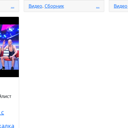
...
Видео
.
Cборник
...
Видео
 с
калка