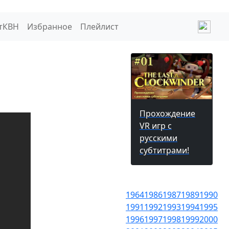
тКВН
Избранное
Плейлист
Прохождение
VR игр с
русскими
субтитрами!
1964
1986
1987
1989
1990
1991
1992
1993
1994
1995
1996
1997
1998
1999
2000