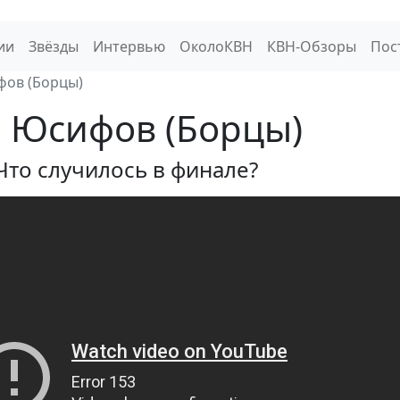
ии
Звёзды
Интервью
ОколоКВН
КВН-Обзоры
Пос
фов (Борцы)
 Юсифов (Борцы)
Что случилось в финале?