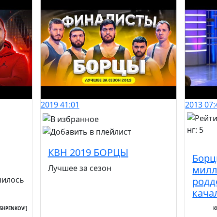
2019
41:01
2013
07:
КВН 2019 БОРЦЫ
Борц
Лучшее за сезон
милл
чилось
родд
кача
[SHPENKOV!]
К