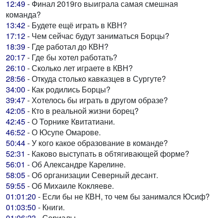
12:49
- Финал 2019го выиграла самая смешная
команда?
13:42
- Будете ещё играть в КВН?
17:12
- Чем сейчас будут заниматься Борцы?
18:39
- Где работал до КВН?
20:17
- Где бы хотел работать?
26:10
- Сколько лет играете в КВН?
28:56
- Откуда столько кавказцев в Сургуте?
34:00
- Как родились Борцы?
39:47
- Хотелось бы играть в другом образе?
42:05
- Кто в реальной жизни борец?
42:45
- О Торнике Квитатиани.
46:52
- О Юсупе Омарове.
50:44
- У кого какое образование в команде?
52:31
- Каково выступать в обтягивающей форме?
56:01
- Об Александре Карелине.
58:05
- Об организации Северный десант.
59:55
- Об Михаиле Кокляеве.
01:01:20
- Если бы не КВН, то чем бы занимался Юсиф?
01:03:50
- Книги.
01:06:23
- Сериалы.