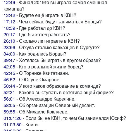
12:49
- Финал 2019го выиграла самая смешная
команда?
13:42
- Будете ещё играть в КВН?
17:12
- Чем сейчас будут заниматься Борцы?
18:39
- Где работал до КВН?
20:17
- Где бы хотел работать?
26:10
- Сколько лет играете в КВН?
28:56
- Откуда столько кавказцев в Сургуте?
34:00
- Как родились Борцы?
39:47
- Хотелось бы играть в другом образе?
42:05
- Кто в реальной жизни борец?
42:45
- О Торнике Квитатиани.
46:52
- О Юсупе Омарове.
50:44
- У кого какое образование в команде?
52:31
- Каково выступать в обтягивающей форме?
56:01
- Об Александре Карелине.
58:05
- Об организации Северный десант.
59:55
- Об Михаиле Кокляеве.
01:01:20
- Если бы не КВН, то чем бы занимался Юсиф?
01:03:50
- Книги.
01:06:23
- Сериалы.