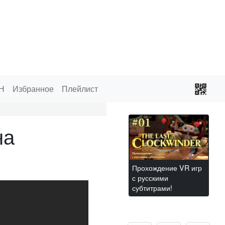
Н
Избранное
Плейлист
на
Прохождение VR игр
с русскими
субтитрами!