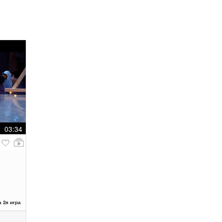
03:34
 2я игра
...