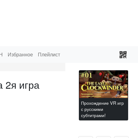
Н
Избранное
Плейлист
 2я игра
Прохождение VR игр
с русскими
субтитрами!