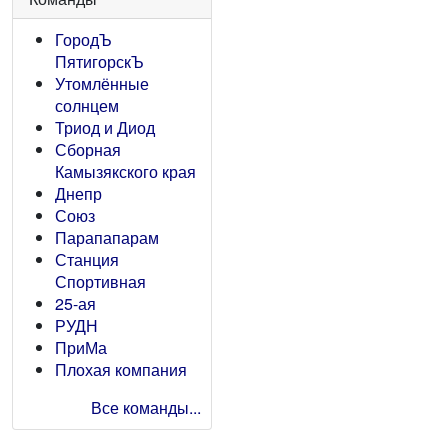
ГородЪ
ПятигорскЪ
Утомлённые
солнцем
Триод и Диод
Сборная
Камызякского края
Днепр
Союз
Парапапарам
Станция
Спортивная
25-ая
РУДН
ПриМа
Плохая компания
Все команды...