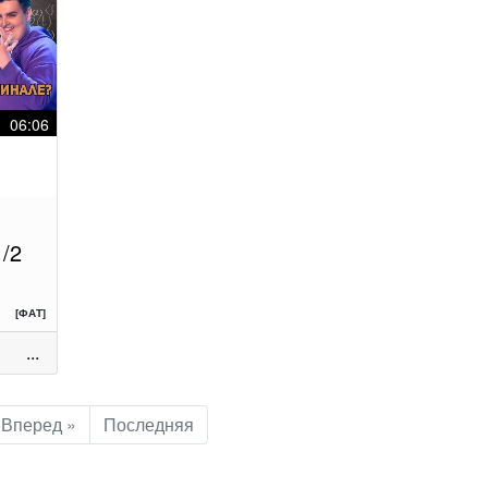
06:06
1/2
[ФАТ]
...
Вперед »
Последняя