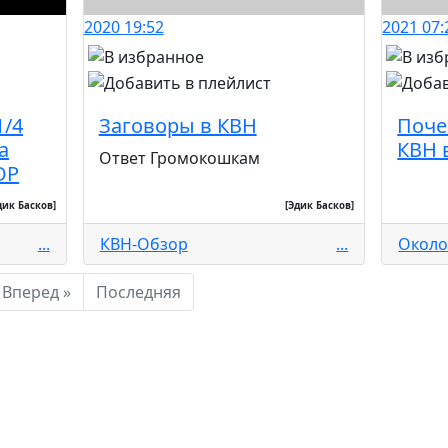
2020
19:52
2021
07:
1/4
Заговоры в КВН
Поче
а
КВН 
Ответ Громокошкам
ОР
дик Басков]
[Эдик Басков]
...
КВН-Обзор
...
Окол
Вперед »
Последняя