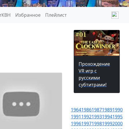
тКВН
Избранное
Плейлист
Прохождение
VR игр с
русскими
субтитрами!
1964
1986
1987
1989
1990
1991
1992
1993
1994
1995
1996
1997
1998
1999
2000