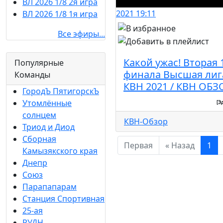
ВЛ 2026 1/8 2я игра
2021
19:11
ВЛ 2026 1/8 1я игра
Все эфиры...
Какой ужас! Вторая 
Популярные
финала Высшая лиг
Команды
КВН 2021 / КВН ОБЗ
ГородЪ ПятигорскЪ
Утомлённые
[Э
солнцем
КВН-Обзор
Триод и Диод
Сборная
Первая
« Назад
1
Камызякского края
Днепр
Союз
Парапапарам
Станция Спортивная
25-ая
РУДН