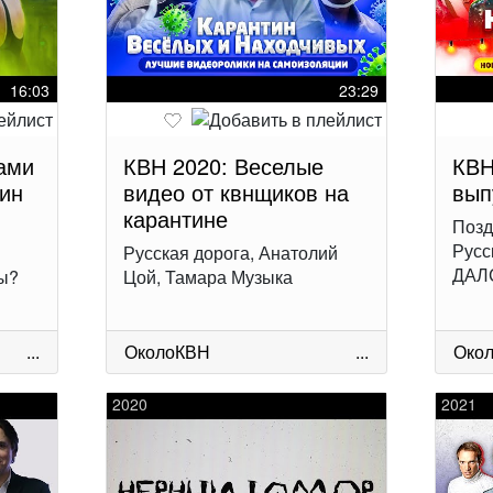
16:03
23:29
ами
КВН 2020: Веселые
КВН
ин
видео от квнщиков на
вып
карантине
Позд
Русс
Русская дорога, Анатолий
ДАЛ
ы?
Цой, Тамара Музыка
...
ОколоКВН
...
Око
2020
2021