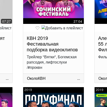
07:27
27:04
ят
КВН 2019
Але
Фестивальная
55 
подборка видеоклипов
Фил
Трейлер "Вятки", Богемская
Филь
рапсодия, лифтослухи
/#проквн
...
ОколоКВН
...
Око
2019
2019