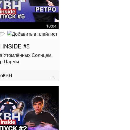
10:04
 INSIDE #5
а Утомлённых Солнцем,
ор Пармы
лоКВН
...