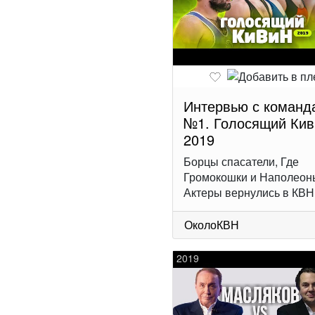
Интервью с команд
№1. Голосящий Кив
2019
Борцы спасатели, Где
Громокошки и Наполеон
Актеры вернулись в КВН
ОколоКВН
2019