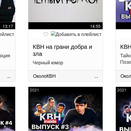
13:17
14:55
?
КВН на грани добра и
КВН
зла
люция
Тайн
Поз
Черный юмор
...
ОколоКВН
...
Око
2021
2021