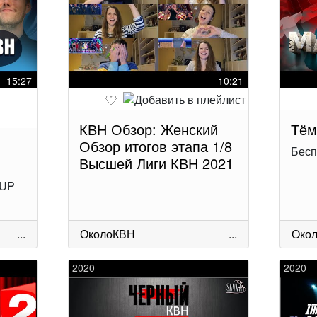
15:27
10:21
КВН Обзор: Женский
Тём
Обзор итогов этапа 1/8
Бесп
Высшей Лиги КВН 2021
 UP
...
ОколоКВН
...
Око
2020
2020