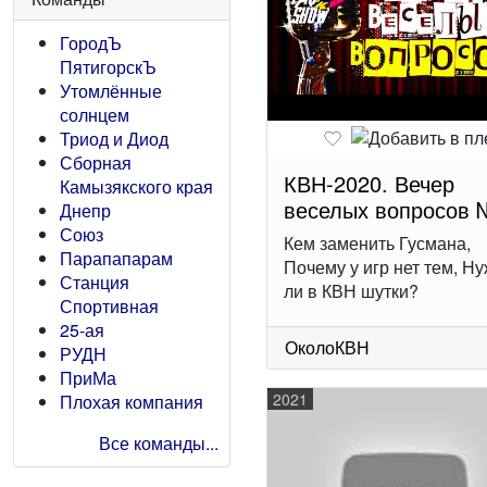
ГородЪ
ПятигорскЪ
Утомлённые
солнцем
Триод и Диод
Сборная
КВН-2020. Вечер
Камызякского края
веселых вопросов 
Днепр
Союз
Кем заменить Гусмана,
Парапапарам
Почему у игр нет тем, Н
Станция
ли в КВН шутки?
Спортивная
25-ая
ОколоКВН
РУДН
ПриМа
2021
Плохая компания
Все команды...