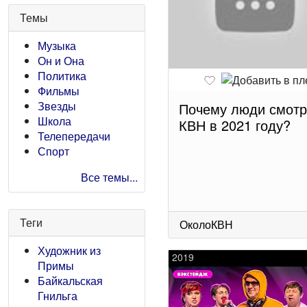
Темы
Музыка
Он и Она
Политика
Фильмы
Звезды
Почему люди смотр
Школа
КВН в 2021 году?
Телепередачи
Спорт
Все темы...
Теги
ОколоКВН
Художник из
2019
Примы
Байкальская
Гнильга