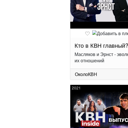
Кто в КВН главный
Масляков и Эрнст - эво
их отношений
ОколоКВН
2021