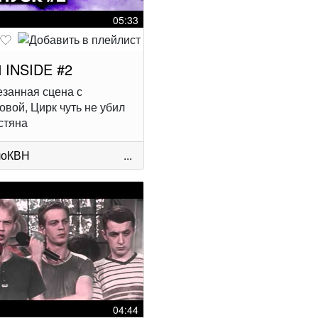
05:33
 INSIDE #2
занная сцена с
овой, Цирк чуть не убил
стяна
лоКВН
...
04:44