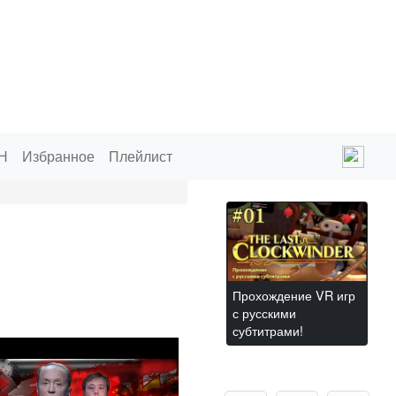
Н
Избранное
Плейлист
Прохождение VR игр
с русскими
субтитрами!