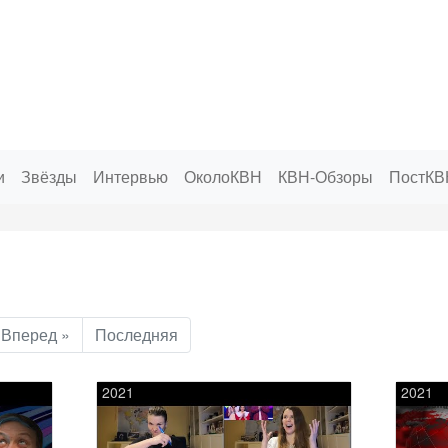
и
Звёзды
Интервью
ОколоКВН
КВН-Обзоры
ПостКВ
Вперед »
Последняя
2021
2021