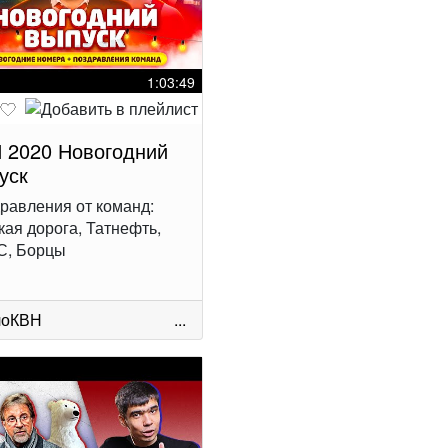
1:03:49
 2020 Новогодний
уск
равления от команд:
кая дорога, Татнефть,
С, Борцы
лоКВН
...