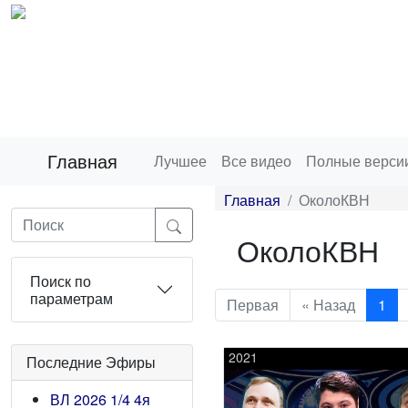
Главная
Лучшее
Все видео
Полные верси
Главная
ОколоКВН
ОколоКВН
Поиск по
параметрам
Первая
« Назад
1
2021
Последние Эфиры
ВЛ 2026 1/4 4я