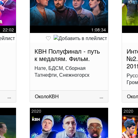
22:02
1:08:34
КВН Полуфинал - путь
Инт
к медалям. Фильм.
№2.
201
Нате, БДСМ, Сборная
Татнефти, Снежногорск
Русс
Гром
...
ОколоКВН
...
Око
2020
2020