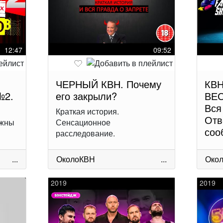
12:47
09:52
ЧЕРНЫЙ КВН. Почему
КВН
№2.
его закрыли?
ВЕ
Вся
Краткая история.
Отв
ужны
Сенсационное
соо
расследование.
...
ОколоКВН
...
Око
2019
2019