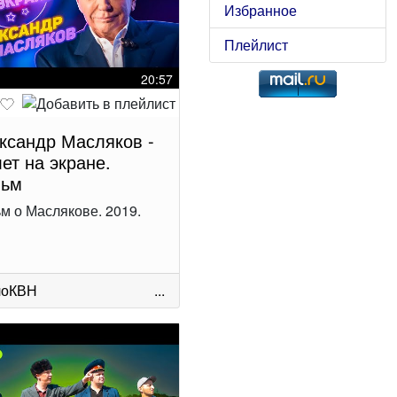
Избранное
Плейлист
20:57
ксандр Масляков -
лет на экране.
ьм
м о Маслякове. 2019.
лоКВН
...