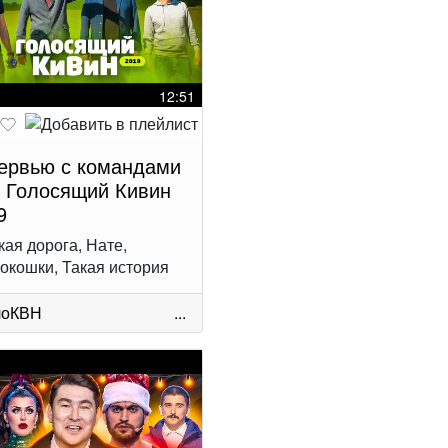
12:51
ервью с командами
 Голосящий Кивин
9
кая дорога, Нате,
окошки, Такая история
лоКВН
...