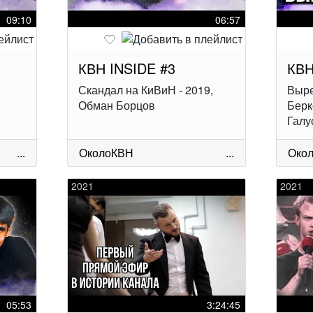
09:10
06:57
КВН INSIDE #3
КВН
Скандал на КиВиН - 2019,
Выре
Обман Борцов
Берк
Галу
...
ОколоКВН
...
Око
2021
2021
05:53
3:24:45