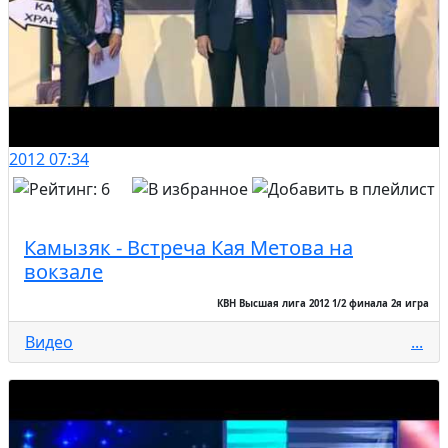
2012
07:34
Камызяк - Встреча Кая Метова на
вокзале
КВН Высшая лига 2012 1/2 финала 2я игра
Видео
...