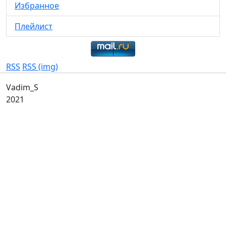
Избранное
Плейлист
RSS
RSS (img)
Vadim_S
2021