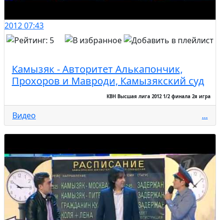
2012
07:43
Камызяк - Авторитет Алькапончик,
Прохоров и Мавроди, Камызякский суд
КВН Высшая лига 2012 1/2 финала 2я игра
Видео
...