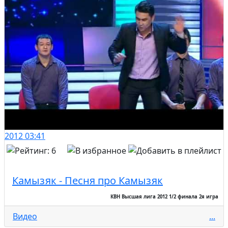
2012
03:41
Камызяк - Песня про Камызяк
КВН Высшая лига 2012 1/2 финала 2я игра
Видео
...