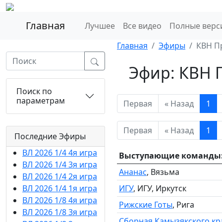
Главная
Лучшее
Все видео
Полные верс
Главная
Эфиры
КВН П
Эфир: КВН 
Поиск по
параметрам
Первая
« Назад
1
Первая
« Назад
1
Последние Эфиры
ВЛ 2026 1/4 4я игра
Выступающие команды:
ВЛ 2026 1/4 3я игра
Ананас
, Вязьма
ВЛ 2026 1/4 2я игра
ВЛ 2026 1/4 1я игра
ИГУ
, ИГУ, Иркутск
ВЛ 2026 1/8 4я игра
Рижские Готы
, Рига
ВЛ 2026 1/8 3я игра
Сборная Камызякского кр