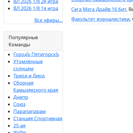
ВЛ 2026 1/8 2я игра
ВЛ 2026 1/8 1я игра
Сега Мега Драйв 16 бит
, 
Факультет журналистики
,
Все эфиры...
Популярные
Команды
ГородЪ ПятигорскЪ
Утомлённые
солнцем
Триод и Диод
Сборная
Камызякского края
Днепр
Союз
Парапапарам
Станция Спортивная
25-ая
РУДН