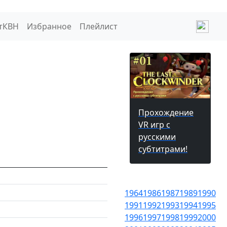
тКВН
Избранное
Плейлист
Прохождение
VR игр с
русскими
субтитрами!
1964
1986
1987
1989
1990
1991
1992
1993
1994
1995
1996
1997
1998
1999
2000