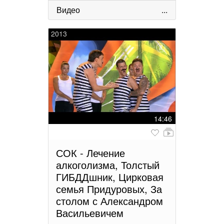
Видео
...
2013
14:46
СОК - Лечение
алкоголизма, Толстый
ГИБДДшник, Цирковая
семья Придуровых, За
столом с Александром
Васильевичем