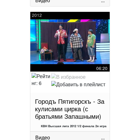
Видео
...
2012
06:20
Городъ Пятигорскъ - За
кулисами цирка (с
братьями Запашными)
КВН Высшая лига 2012 1/2 финала 2я игра
Видео
...